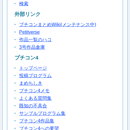
検索
外部リンク
プチコンまとめWiki(メンテナンス中)
Petitverse
作品一覧のハコ
3号作品倉庫
プチコン4
トップページ
投稿プログラム
まめちしき
プチコン4メモ
よくある質問集
既知の不具合
サンプルプログラム集
プチコン4作品集
プチコン4への要望