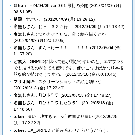
＠hpn
: H24/04/08 ver.0.61 最初の公開 (
2012/04/09 (月)
08:31:05
)
翁鶏
: すごい。 (
2012/04/09 (月) 13:26:12
)
名無しさん
: おっ ３３２行！ (
2012/04/09 (月) 14:16:42
)
名無しさん
: つかえそうだな、外で絵を描くとか
(
2012/04/09 (月) 20:12:05
)
名無しさん
: すんっげー！！！！！！！ (
2012/05/04 (金)
11:57:28
)
ど素人
: GRPEDに比べて色が選びやすいのと、エアブラシ
でも描けるのがとても便利です。使いこなせばかなり本格
的な絵が描けそうですね。 (
2012/05/18 (金) 00:10:45
)
マリオ師匠
: スクリーンショットの絵も凄いな
(
2012/05/18 (金) 17:22:40
)
名無しさん
:
(
2012/05/18 (金) 17:48:27
)
カ​ン​ト​゛​ウ
名無しさん
:
した
(
2012/05/18 (金)
カ​ン​ト​゛​ウ
ン​タ​゛
17:48:56
)
tokei
: 凄い 凄すぎる ○心教室より凄い (
2012/06/25
(月) 17:32:32
)
tokei
: UX_GRPED と組み合わせたらどうだろう。