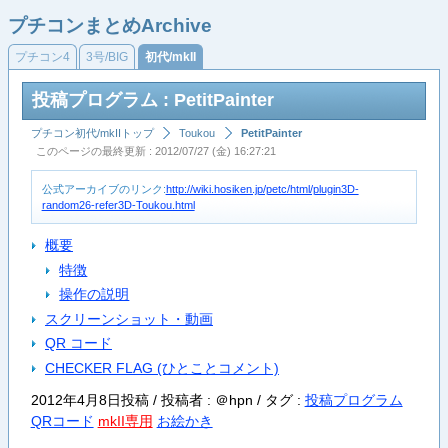
プチコンまとめArchive
プチコン4
3号/BIG
初代/mkII
投稿プログラム : PetitPainter
プチコン初代/mkIIトップ
Toukou
PetitPainter
このページの最終更新 : 2012/07/27 (金) 16:27:21
公式アーカイブのリンク:
http://wiki.hosiken.jp/petc/html/plugin3D-
random26-refer3D-Toukou.html
概要
特徴
操作の説明
スクリーンショット・動画
QR コード
CHECKER FLAG (ひとことコメント)
2012年4月8日投稿 / 投稿者 : ＠hpn /
タグ :
投稿プログラム
QRコード
mkII専用
お絵かき