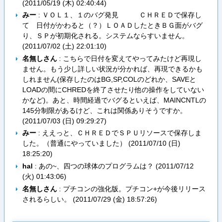
(2011/05/19 (木) 02:40:44)
みー
: ＶＯＬ１、１のバグ発見 ＣＨＲＥＤで保存し
て 日付がかわると（？）ＬＯＡＤしたときＢＧ面がバグ
り、ＳＰが初期化される。システムならすいません。
(
2011/07/02 (土) 22:01:10
)
名無しさん
: こちらで日付を変えてやってみたけど再現し
ません。もう少し詳しい状況が分かれば、再現できるかも
しれません(保存したのはBG,SP,COLのどれか、SAVEと
LOADの間にCHREDを終了させたり他の操作をしていない
かなど)。あと、時間経過でバグるといえば、MAINCNTLの
145分制限があるけど、これは関係ありそうですか。
(
2011/07/03 (日) 09:29:27
)
みー
: ええっと、ＣＨＲＥＤでＳＰＵリソースで保存しま
した。（普通にやっていました） (
2011/07/10 (日)
18:25:20
)
hal
: あの~、四つの球体のプログラムは？ (
2011/07/12
(火) 01:43:06
)
名無しさん
: プチコンの強化版。プチコン+が今後リリース
されるらしい。 (
2011/07/29 (金) 18:57:26
)