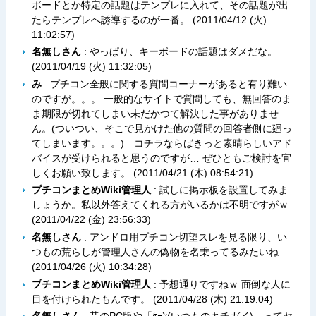
ボードとか特定の話題はテンプレに入れて、その話題が出
たらテンプレへ誘導するのが一番。 (
2011/04/12 (火)
11:02:57
)
名無しさん
: やっぱり、キーボードの話題はダメだな。
(
2011/04/19 (火) 11:32:05
)
み
: プチコン全般に関する質問コーナーがあると有り難い
のですが。。。 一般的なサイトで質問しても、無回答のま
ま期限が切れてしまい未だかつて解決した事がありませ
ん。(ついつい、そこで見かけた他の質問の回答者側に廻っ
てしまいます。。。) コチラならばきっと素晴らしいアド
バイスが受けられると思うのですが… ぜひともご検討を宜
しくお願い致します。 (
2011/04/21 (木) 08:54:21
)
プチコンまとめWiki管理人
: 試しに掲示板を設置してみま
しょうか。私以外答えてくれる方がいるかは不明ですがｗ
(
2011/04/22 (金) 23:56:33
)
名無しさん
: アンドロ用プチコン切望スレを見る限り、い
つもの荒らしが管理人さんの偽物を名乗ってるみたいね
(
2011/04/26 (火) 10:34:28
)
プチコンまとめWiki管理人
: 予想通りですねｗ 面倒な人に
目を付けられたもんです。 (
2011/04/28 (木) 21:19:04
)