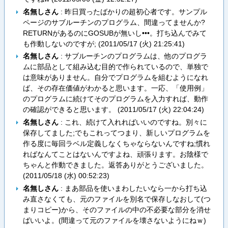
名無しさん
: 昨日買ったばかりの超初心者です。サンプル
ページのサブルーチンのプログラム、間違ってませんか?
RETURNがあるのにGOSUBが無いし•••。打ち込んでみて
も作動しないのですが; (
2011/05/17 (火) 21:25:41
)
名無しさん
: サブルーチンのプログラムは、他のプログラ
ムに部品として組み込む目的で作られているので、単独で
は意味がありません。自分でプログラムを組むようになれ
ば、その存在価値がわかると思います。一応、「使用例」
のプログラムに続けてそのプログラムを入力すれば、動作
の確認ができると思います。 (
2011/05/17 (火) 22:04:24
)
名無しさん
: これ、続けて入れればいいのですね。別々に
保存してました;でもこれってつまり、新しいプログラムを
作る度に毎回ラベル定義しなくちゃならないんですね;慣れ
ればなんてことはないんですよね、頑張ります。お陰様で
ちゃんと作動できました。返答ありがとうございました。
(
2011/05/18 (水) 00:52:23
)
名無しさん
: まあ部品を使いまわしたいなら一から打ち込
み直さなくても、元のファイルを別名で保存しなおして(つ
まりコピー)から、そのファイルの中の不必要な部分を消せ
ばいいよ。(間違って元のファイルを壊さないようにねｗ)