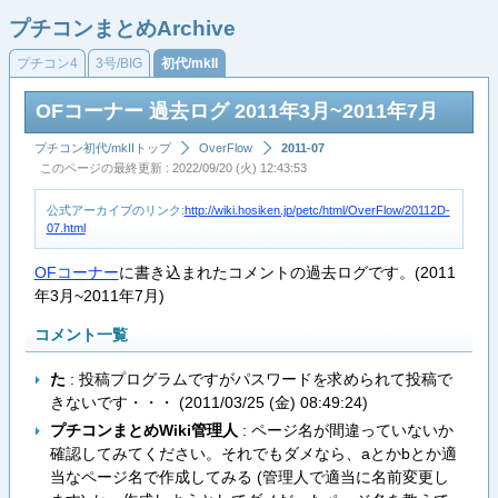
プチコンまとめArchive
プチコン4
3号/BIG
初代/mkII
OFコーナー 過去ログ 2011年3月~2011年7月
プチコン初代/mkIIトップ
OverFlow
2011-07
このページの最終更新 : 2022/09/20 (火) 12:43:53
公式アーカイブのリンク:
http://wiki.hosiken.jp/petc/html/OverFlow/20112D-
07.html
OFコーナー
に書き込まれたコメントの過去ログです。(2011
年3月~2011年7月)
コメント一覧
た
: 投稿プログラムですがパスワードを求められて投稿で
きないです・・・ (
2011/03/25 (金) 08:49:24
)
プチコンまとめWiki管理人
: ページ名が間違っていないか
確認してみてください。それでもダメなら、aとかbとか適
当なページ名で作成してみる (管理人で適当に名前変更し