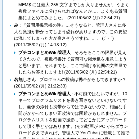
MEM$ には最大 255 文字までしか入りませんが、うまく
複数ファイルに分けられればなんとか…。よくある質問
集にまとめてみました。 (
2011/05/02 (月) 22:54:21
)
み
: 『質問用掲示板の件』…そうなると、管理人さんに多
大な負担が掛かってしまう恐れがありますので、この要望
は流してしまった方が良さそうですね。。。 (;´・`)
(
2011/05/02 (月) 14:13:12
)
プチコンまとめWiki管理人
: そろそろここの限界が見え
てきたので、複数行書けて質問可な掲示板を用意しよう
と思います。それまでも、ここで聞ける範囲の文章量で
したらお答えしますよ! (
2011/05/02 (月) 22:54:21
)
名無しさん
: プログラムの投稿は携帯からもできますか？
(
2011/05/02 (月) 21:22:33
)
プチコンまとめWiki管理人
: 不可能ではないですが、10
キーでプログラムリストを書き写さないといけないです
し、画像の添付も携帯からではできないので、相当な手
間がかかってしまい正攻法では困難かもしれません。プ
ログラムリストを動画で撮影してどこかにアップロード
して頂く手とかはあります。(その動画が PC からダウン
ロードさえできれば、管理人で YouTube に転載して誰で