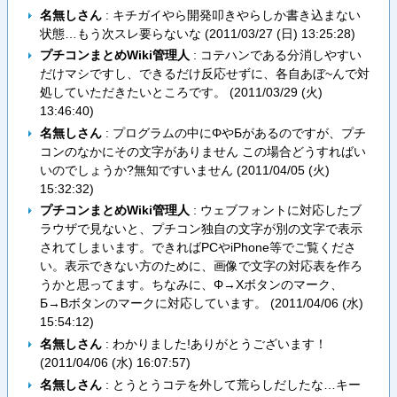
名無しさん
: キチガイやら開発叩きやらしか書き込まない
状態…もう次スレ要らないな (
2011/03/27 (日) 13:25:28
)
プチコンまとめWiki管理人
: コテハンである分消しやすい
だけマシですし、できるだけ反応せずに、各自あぼ~んで対
処していただきたいところです。 (
2011/03/29 (火)
13:46:40
)
名無しさん
: プログラムの中にΦやБがあるのですが、プチ
コンのなかにその文字がありません この場合どうすればい
いのでしょうか?無知ですいません (
2011/04/05 (火)
15:32:32
)
プチコンまとめWiki管理人
: ウェブフォントに対応したブ
ラウザで見ないと、プチコン独自の文字が別の文字で表示
されてしまいます。できればPCやiPhone等でご覧くださ
い。表示できない方のために、画像で文字の対応表を作ろ
うかと思ってます。ちなみに、Φ→Xボタンのマーク、
Б→Bボタンのマークに対応しています。 (
2011/04/06 (水)
15:54:12
)
名無しさん
: わかりました!ありがとうございます！
(
2011/04/06 (水) 16:07:57
)
名無しさん
: とうとうコテを外して荒らしだしたな…キー