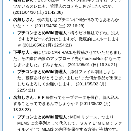
名無しさん
: 昔のPC版や「ｹｰﾝ(いつものキチガイ)」ってヤ
ツがいるスレにも、管理人のコテを…何がしたいのか。
(
2011/04/30 (土) 11:42:08
)
名無しさん
: 例の荒しはプチコンに何か恨みでもあるんか
いな・・・ (
2011/04/30 (土) 22:16:29
)
プチコンまとめWiki管理人
: 構うだけ無駄ですね。別人
ですよアピールだけはしますが、徹底的にスルーします
ｗ (
2011/05/02 (月) 22:54:21
)
下手な人
: 先ほど3D CAR RACEを投稿させていただきまし
た。その際に画像のアップロード先がToukouRuleになって
しまいました。すみません。 (
2011/05/01 (日) 16:34:21
)
プチコンまとめWiki管理人
: 添付ファイル削除しまし
た。投稿ありがとうございました! また何か作品が出来ま
したらよろしくお願いします。 (
2011/05/02 (月)
22:54:21
)
名無しさん
: ＲＰＧ作ってセーブデータを保存、読み込み
することってできるんでしょうか？ (
2011/05/02 (月)
13:33:23
)
プチコンまとめWiki管理人
: MEM リソース、つまり
MEM$ に文字列として代入して、ＳＡＶＥ”ＭＥＭ：ファ
イルメイ” で MEM$ の内容を保存する方法が有効です。