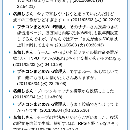
も見られるようにもできます) (
2011/05/02 (月)
22:54:21
)
名無しさん
: 今まで言おういおうと思っていたんだけど…
波平の工作がひどすぎます＞＜ (
2011/05/03 (火) 00:22:02
)
プチコンまとめWiki管理人
: そのサザエさん投票つきの
練習用ページ、ほぼ同じ内容で別のWikiにも数年間設置
してるんですが、そちらではアナゴさんが他を500票以
上引き離してますｗ (
2011/05/03 (火) 00:36:43
)
名無しさん
: うーん、やっぱり外部ファイル操作命令群が
欲しい、INPUT#とかがあれば色々と妄想が広がるのになぁ
(
2011/05/03 (火) 04:13:39
)
プチコンまとめWiki管理人
: ですよねー。私も欲しいで
す。他にも欲しい物がたくさんありますが。
(
2011/05/04 (水) 23:25:08
)
名無しさん
: ブロックキャッチを携帯から投稿しました
(
2011/05/04 (水) 11:48:08
)
プチコンまとめWiki管理人
: うまく投稿できたようでよ
かったです! (
2011/05/04 (水) 23:25:30
)
名無しさん
: セーブの方法ありがとうございました。復活
の呪文を内部で生成、解析すれば、RPGも夢じゃなさそう
ですねw (
2011/05/06 (金) 12:52:27
)