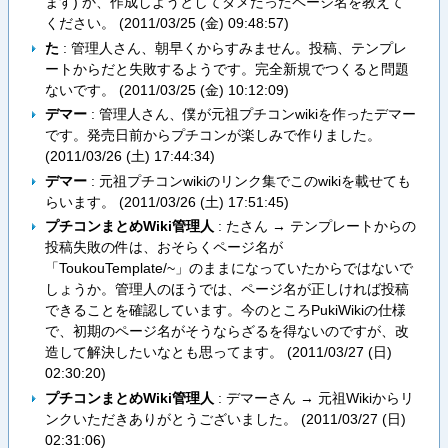
ます) か、作成しようとしてダメだったページ名を教えて
ください。 (
2011/03/25 (金) 09:48:57
)
た
: 管理人さん、朝早くからすみません。投稿、テンプレ
ートからだと失敗するようです。完全新規でつくると問題
ないです。 (
2011/03/25 (金) 10:12:09
)
デマー
: 管理人さん、僕が元祖プチコンwikiを作ったデマー
です。発売日前からプチコンが楽しみで作りました。
(
2011/03/26 (土) 17:44:34
)
デマー
: 元祖プチコンwikiのリンク集でこのwikiを載せても
らいます。 (
2011/03/26 (土) 17:51:45
)
プチコンまとめWiki管理人
: たさん → テンプレートからの
投稿失敗の件は、おそらくページ名が
「ToukouTemplate/~」のままになっていたからではないで
しょうか。管理人のほうでは、ページ名が正しければ投稿
できることを確認しています。今のところPukiWikiの仕様
で、初期のページ名がそうならざるを得ないのですが、改
造して解決したいなとも思ってます。 (
2011/03/27 (日)
02:30:20
)
プチコンまとめWiki管理人
: デマーさん → 元祖Wikiからリ
ンクいただきありがとうございました。 (
2011/03/27 (日)
02:31:06
)