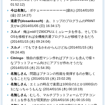
01:52:12
)
今は名無し
: ボケェーーーーーーーー(疲れ) (
2014/01/03
(金) 22:14:27
)
道産子(dosankosoft)
: あ、トップのプログラムのPRINT
文がw (
2014/01/05 (日) 16:34:17
)
スルメ
: 俺はmkllでZ80CPUエミュレータを作る。そしてS-
OSを移植すれば全機種共通プログラムが移植できるだろ
(
2014/01/15 (水) 09:24:04
)
スルメ
: ↑でもできるかわからんけどね (
2014/01/15 (水)
09:24:40
)
Citringo
: 独自の仮想マシン作ればプチコンも含んで様々
なプラットフォーム向けにアプリが作れそうだな
(
2014/01/15 (水) 21:54:35
)
名無しさん
: 問題はプチコンの性能を発揮するのが難しく
なることだな (
2014/01/15 (水) 23:02:28
)
名無しさん
: エミュの時点で速度は100分の1とか1000分の
1になっちゃうもんな (
2014/01/16 (木) 00:10:19
)
名無しさん
: むしろ、マルチプラットフォームでプチコン
エミュを作る方が現実的か (
2014/01/16 (木) 00:15:03
)