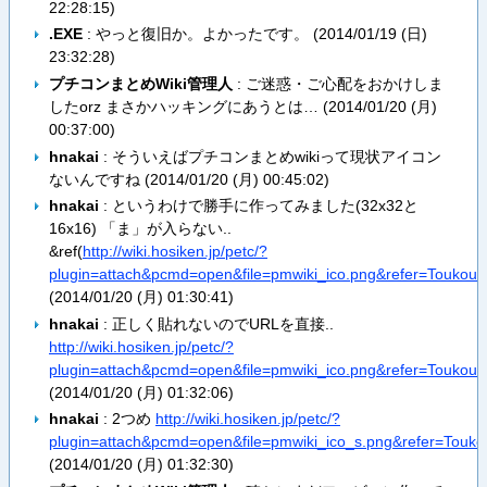
22:28:15
)
.EXE
: やっと復旧か。よかったです。 (
2014/01/19 (日)
23:32:28
)
プチコンまとめWiki管理人
: ご迷惑・ご心配をおかけしま
したorz まさかハッキングにあうとは… (
2014/01/20 (月)
00:37:00
)
hnakai
: そういえばプチコンまとめwikiって現状アイコン
ないんですね (
2014/01/20 (月) 00:45:02
)
hnakai
: というわけで勝手に作ってみました(32x32と
16x16) 「ま」が入らない..
&ref(
http://wiki.hosiken.jp/petc/?
plugin=attach&pcmd=open&file=pmwiki_ico.png&refer=Touko
(
2014/01/20 (月) 01:30:41
)
hnakai
: 正しく貼れないのでURLを直接..
http://wiki.hosiken.jp/petc/?
plugin=attach&pcmd=open&file=pmwiki_ico.png&refer=Touk
(
2014/01/20 (月) 01:32:06
)
hnakai
: 2つめ
http://wiki.hosiken.jp/petc/?
plugin=attach&pcmd=open&file=pmwiki_ico_s.png&refer=To
(
2014/01/20 (月) 01:32:30
)