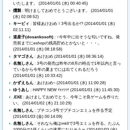
いたします。 (
2014/01/01 (水) 00:40:45
)
燻製
: 明けましておめでとうございます。 (
2014/01/01
(水) 02:08:52
)
キービィ
: 皆様あけおめ！3号出るか!? (
2014/01/01 (水)
02:11:11
)
道産子(dosankosoft)
: ↑今年中に出そうな匂いですね。発
売前までにeshopの残高貯めとかないと・・・。
(
2014/01/01 (水) 08:18:58
)
タマゴさん
: あけおめ (
2014/01/01 (水) 08:36:14
)
名無しさん
: 3号の発売は昨年の8月の時点で1年以内と言っ
ているから今年の夏までには出てくれるだろう
(
2014/01/01 (水) 10:33:42
)
かずえもん
: あけおめ~ (
2014/01/01 (水) 11:00:28
)
ゆうあし
: HAPPY NEW ｲｬｧｧｧ! (
2014/01/01 (水) 11:45:30
)
.EXE
: あけましておめでとう。今年こそ良ゲームを作りた
い。 (
2014/01/02 (木) 21:10:29
)
名無しさん
: プチコン3号でプチコンエミュを作る予定
(
2014/01/03 (金) 00:14:09
)
名無しさん
: それなら俺はmkIIで3号エミュを作る。たぶん
1000分の1倍くらいの速度になりそうｗ (
2014/01/03 (金)