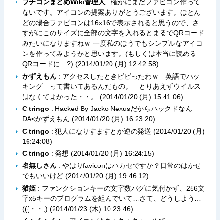
プチコンまとめWiki管理人
: 確かにまだファビコン作って
ないです。アイコンの提案ありがとうございます。ほとん
どの場合ファビコンは16x16で表示されると思うので、さ
すがにこのサイズに全部の文字を入れるとまるでQRコード
みたいになりますねｗ 一度私のほうでもシンプルなアイコ
ンを作ってみようかと思います。(もしくは本当に読める
QRコードに…?) (
2014/01/20 (月) 12:42:58
)
かずえもん
: アクセスしたときビビったわｗ 英語でハッ
キング って書いてあるんだもの。 とりあえずウイルス
はなくてよかった・・。 (
2014/01/20 (月) 15:41:06
)
Citringo
: Hacked By Jacko Nexusだからハックドなん
DA<かずえもん (
2014/01/20 (月) 16:23:20
)
Citringo
: 犯人になりすますとか逆の発送 (
2014/01/20 (月)
16:24:08
)
Citringo
: 発想 (
2014/01/20 (月) 16:24:15
)
名無しさん
: やはりfaviconはハカセですか？日常のはかせ
でもいいけど (
2014/01/20 (月) 19:46:12
)
猫姫
: ファンクションキーの文字数バグに気付かず、256文
字x5キーのプログラムを組んでいて…さて、どうしよう…
(((・・;) (
2014/01/23 (木) 10:23:46
)