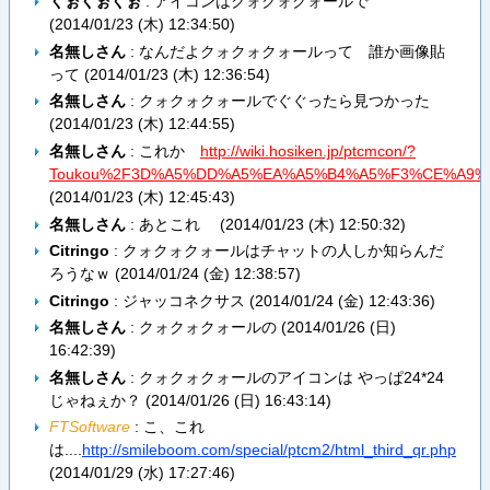
くぉくぉくぉ
: アイコンはクォクォクォールで
(
2014/01/23 (木) 12:34:50
)
名無しさん
: なんだよクォクォクォールって 誰か画像貼
って (
2014/01/23 (木) 12:36:54
)
名無しさん
: クォクォクォールでぐぐったら見つかった
(
2014/01/23 (木) 12:44:55
)
名無しさん
: これか
http://wiki.hosiken.jp/ptcmcon/?
Toukou%2F3D%A5%DD%A5%EA%A5%B4%A5%F3%CE%A9
(
2014/01/23 (木) 12:45:43
)
名無しさん
: あとこれ
(
2014/01/23 (木) 12:50:32
)
Citringo
: クォクォクォールはチャットの人しか知らんだ
ろうなｗ (
2014/01/24 (金) 12:38:57
)
Citringo
: ジャッコネクサス
(
2014/01/24 (金) 12:43:36
)
名無しさん
: クォクォクォールの (
2014/01/26 (日)
16:42:39
)
名無しさん
: クォクォクォールのアイコンは やっぱ24*24
じゃねぇか？ (
2014/01/26 (日) 16:43:14
)
FTSoftware
: こ、これ
は....
http://smileboom.com/special/ptcm2/html_third_qr.php
(
2014/01/29 (水) 17:27:46
)