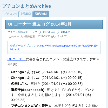
プチコンまとめArchive
プチコン4
3号/BIG
初代/mkII
OFコーナー 過去ログ 2014年1月
プチコン初代/mkIIトップ
OverFlow
2014-01
このページの最終更新 : 2022/09/20 (火) 12:44:07
公式アーカイブのリンク:
http://wiki.hosiken.jp/petc/html/OverFlow/20142D-
01.html
OFコーナー
に書き込まれたコメントの過去ログです。(2014
年1月)
Citringo
: あけおめ (
2014/01/01 (水) 00:00:10
)
Citringo
: あけおめ (
2014/01/01 (水) 00:00:15
)
名無しさん
: 煮げと (
2014/01/01 (水) 00:00:55
)
道産子(dosankosoft)
: 明けましておめでとうございま
す！今年もよろしくお願いします！ (
2014/01/01 (水)
00:03:35
)
プチコンまとめWiki管理人
: 本年もどうぞよろしくお願い