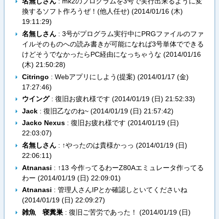
名無しさん
: mk2のプログラムを3号で実行出来るように変
換するソフト作ろうぜ！(他人任せ) (
2014/01/16 (木)
19:11:29
)
名無しさん
: 3号がプログラム実行中にPRGファイルのファ
イルそのものへの読み書きが可能になれば3号単体でできる
けどそうでなかったらPC経由になっちゃうな (
2014/01/16
(木) 21:50:28
)
Citringo
: Webアプリにしよう(提案) (
2014/01/17 (金)
17:27:46
)
ウイング
: 復旧お疲れ様です (
2014/01/19 (日) 21:52:33
)
Jack
: 復旧乙なのね~ (
2014/01/19 (日) 21:57:42
)
Jacko Nexus
: 復旧お疲れ様です (
2014/01/19 (日)
22:03:07
)
名無しさん
: ↑やったのは貴様かっっ (
2014/01/19 (日)
22:06:11
)
Atnanasi
: ↑13 今作ってるわーZ80Aエミュレータ作ってる
わー (
2014/01/19 (日) 22:09:01
)
Atnanasi
: 管理人さんIPとか確認しといてくださいね
(
2014/01/19 (日) 22:09:27
)
雑魚 寝糞巣
: 復旧ご苦労であった！ (
2014/01/19 (日)