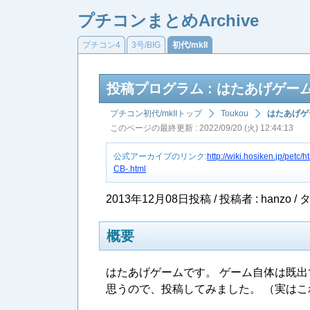
プチコンまとめArchive
プチコン4
3号/BIG
初代/mkII
投稿プログラム : はたあげゲー
プチコン初代/mkIIトップ
Toukou
はたあげゲ
このページの最終更新 : 2022/09/20 (火) 12:44:13
公式アーカイブのリンク:
http://wiki.hosiken.jp/p
CB-.html
2013年12月08日投稿 / 投稿者 : hanzo /
タ
概要
はたあげゲームです。 ゲーム自体は既
思うので、投稿してみました。 （実は