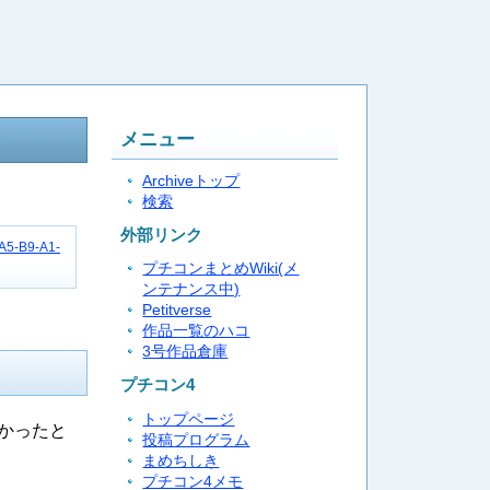
メニュー
Archiveトップ
検索
外部リンク
-A5-B9-A1-
プチコンまとめWiki(メ
ンテナンス中)
Petitverse
作品一覧のハコ
3号作品倉庫
プチコン4
トップページ
かったと
投稿プログラム
まめちしき
プチコン4メモ