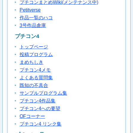
プチコンまとめWiki(メンテナンス中)
Petitverse
作品一覧のハコ
3号作品倉庫
プチコン4
トップページ
投稿プログラム
まめちしき
プチコン4メモ
よくある質問集
既知の不具合
サンプルプログラム集
プチコン4作品集
プチコン4への要望
OFコーナー
プチコン4 リンク集