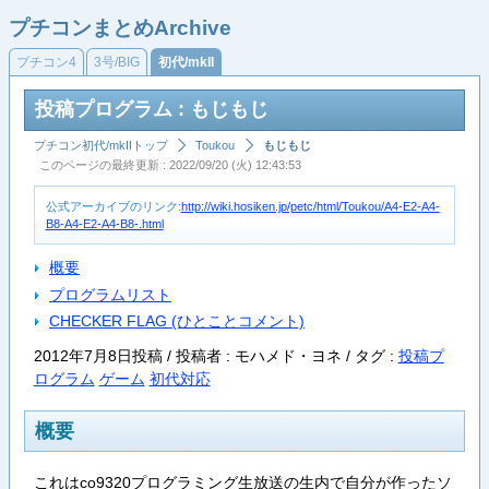
プチコンまとめArchive
プチコン4
3号/BIG
初代/mkII
投稿プログラム : もじもじ
プチコン初代/mkIIトップ
Toukou
もじもじ
このページの最終更新 : 2022/09/20 (火) 12:43:53
公式アーカイブのリンク:
http://wiki.hosiken.jp/petc/html/Toukou/A4-E2-A4-
B8-A4-E2-A4-B8-.html
概要
プログラムリスト
CHECKER FLAG (ひとことコメント)
2012年7月8日投稿 / 投稿者 : モハメド・ヨネ /
タグ :
投稿プ
ログラム
ゲーム
初代対応
概要
これはco9320プログラミング生放送の生内で自分が作ったソ