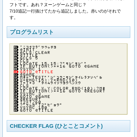
フトです。あれ？ヌーンゲームと同じ？
7/10追記一行抜けてたから追記しました。赤いのがそれで
す。
プログラムリスト
’ニコナマテ゛ツクッタヨ
＠ＩＮＩＴ
ＡＣＬＳ：ＣＬＥＡＲ
＠ＴＩＴＬＥ
ＧＣＬＳ ５
ＣＬＳ
ＬＯＣＡＴＥ １５，１５：？”モシ゛モシ゛”
ＩＦ ＢＵＴＴＯＮ（）＝＝１６ ＧＯＴＯ ＠ＧＡＭＥ
ＶＳＹＮＣ １
ＧＯＴＯ ＠ＴＩＴＬＥ
＠ＧＡＭＥ
Ｍ＄＝”ＴＥＳＴ”’シ゛ユウニモシ゛ヲイレテアソヘ゛ル
Ｘ＝ＲＮＤ（１５）：Ｙ＝ＲＮＤ（１０）
Ｔ＝Ｔ＋３ ’タイムケイソクヨウヘンスウ
ＣＬＳ
ＬＯＣＡＴＥ Ｘ，Ｙ：ＣＯＬＯＲ ＲＮＤ（１０）：？Ｍ＄
ＩＦ ＢＵＴＴＯＮ（）＝＝１６ ＧＯＴＯ ＠ＲＥＳＵＲＴ
ＶＳＹＮＣ ３
ＧＯＴＯ ＠ＧＡＭＥ
＠ＲＥＳＵＲＴ
Ｔ２＝Ｔ／６０
？”ケッカ”Ｔ２”ヒ゛ョウ”
ＶＳＹＮＣ １８０
ＧＯＴＯ ＠ＴＩＴＬＥ
CHECKER FLAG (ひとことコメント)