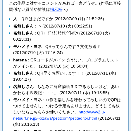
この作品に対するコメントがあれば一言どうぞ。(作品に直接
関係ない質問や雑談は
掲示板
へ)
人
: ＱＲはまだですか (
2012/07/09 (月) 21:52:36
)
名無しさん
: ｴｯ (
2012/07/10 (火) 00:22:51
)
名無しさん
: QRｺｰﾄﾞﾂｶﾜﾅｸﾃﾓｲｲﾄｵﾓｳ (
2012/07/10 (火)
00:23:31
)
モハメド・ヨネ
: QRってなんです？文化放送？
(
2012/07/10 (火) 17:16:24
)
hatena
: QRコードがメインではない。プログラムリスト
がメインだ。 (
2012/07/10 (火) 18:50:04
)
名無しさん
: QR早くお願いします！！ (
2012/07/11 (水)
19:04:27
)
名無しさん
: ちなみに洞窟物語３Ｄでるらしいけど、あい
かわらずＢ表記・・・。 (
2012/07/11 (水) 19:15:55
)
モハメド・ヨネ
: ↑↑作る楽しみを味わって欲しいのでQRは
つけてませんし、つける予定もありません。どうしても欲
しいならこちらをお使いください。
http://www2.u-
netsurf.ne.jp/~ozawa/petitcom/petiteditor.html
(
2012/07/11
(水) 20:16:13
)