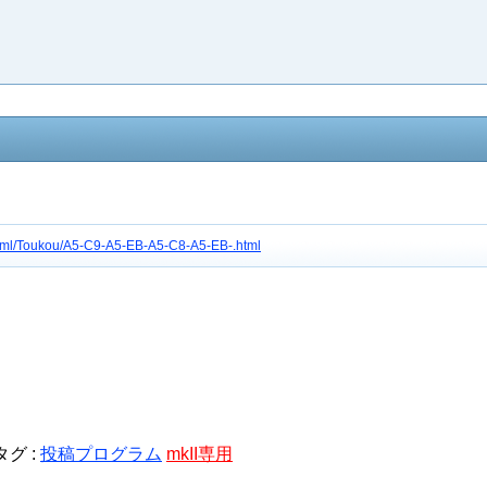
c/html/Toukou/A5-C9-A5-EB-A5-C8-A5-EB-.html
タグ :
投稿プログラム
mkII専用