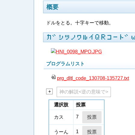
概要
ドルをとる。十字キーで移動。
カ​゛​シ​ツ​ノ​ワ​ル​イ​Ｑ​Ｒ​コ​ー​ト​゛​
プログラムリスト
prg_dltl_code_130708-135727.txt
+
神の解説<逆の意味で>
選択肢
投票
7
カス
1
うーん