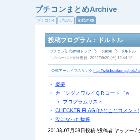
プチコンまとめArchive
プチコン4
3号/BIG
初代/mkII
投稿プログラム : ドルトル
プチコン初代/mkIIトップ
Toukou
ドルトル
このページの最終更新 : 2022/09/20 (火) 12:44:19
公式アーカイブのリンク:
http://wiki.hosiken.jp/pet
概要
カ゛シツノワルイＱＲコート゛ｗ
プログラムリスト
CHECKER FLAG (ひとことコメント)
没になった物達
2013年07月08日投稿 /投稿者 ヤッフー /