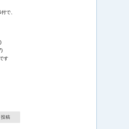
添付で、
。
)
7
)
です