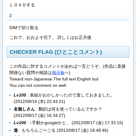
ＬＯＡＤする
2
DIMで切り取る
これで、おおよそ完了。 詳しくはお正月後
CHECKER FLAG (ひとことコメント)
この作品に対するコメントがあれば一言どうぞ。(作品に直接
関係ない質問や雑談は
掲示板
へ)
Toward non-Japanese.The full text English but
You can not comment on well.
Lv100
: 表組がおかしかったので直しておきました。
(
2012/08/16 (木) 22:43:21
)
名無しさん
: 翻訳は何を使っているんですか？
(
2012/08/17 (金) 16:34:27
)
Lv100
: ↑手動かgoogleかと。 (
2012/08/17 (金) 17:33:15
)
進
: もちろんごーごる (
2012/08/17 (金) 18:48:46
)