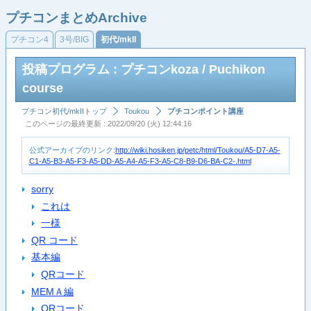
プチコンまとめArchive
プチコン4
3号/BIG
初代/mkII
投稿プログラム : プチコンkoza / Puchikon
course
プチコン初代/mkIIトップ
Toukou
プチコンポイント講座
このページの最終更新 : 2022/09/20 (火) 12:44:16
公式アーカイブのリンク:
http://wiki.hosiken.jp/petc/html/Toukou/A5-D7-A5-
C1-A5-B3-A5-F3-A5-DD-A5-A4-A5-F3-A5-C8-B9-D6-BA-C2-.html
sorry
これは
一様
QR コード
基本編
QRコード
MEMＡ編
QRコード