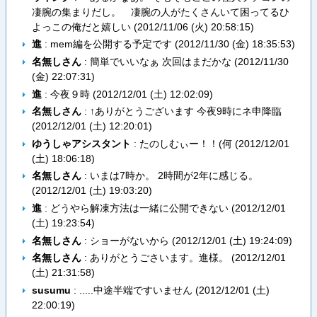
凄腕の集まりだし。 凄腕の人がたくさんいて困ってるひ
よっこの俺だと嬉しい (
2012/11/06 (火) 20:58:15
)
進
: mem編を公開する予定です (
2012/11/30 (金) 18:35:53
)
名無しさん
: 簡単でいいなぁ 次回はまだかな (
2012/11/30
(金) 22:07:31
)
進
: 今夜９時 (
2012/12/01 (土) 12:02:09
)
名無しさん
: ↑ありがとうございます 今夜9時にネ申降臨
(
2012/12/01 (土) 12:20:01
)
ゆうしゃアシスタント
: たのしむぃー！！(何 (
2012/12/01
(土) 18:06:18
)
名無しさん
: いまは7時か。 2時間が2年に感じる。
(
2012/12/01 (土) 19:03:20
)
進
: どうやら解凍方法は一緒に公開できない (
2012/12/01
(土) 19:23:54
)
名無しさん
: ショーがないから (
2012/12/01 (土) 19:24:09
)
名無しさん
: ありがとうごさいます。進様。 (
2012/12/01
(土) 21:31:58
)
susumu
: .....中途半端ですいません (
2012/12/01 (土)
22:00:19
)