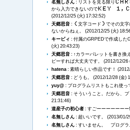
名無しさん
: リストを見る限り
Ｃ​Ｈ​Ｒ
から入力できないので
Ｋ​Ｅ​Ｙ​ ​１​，​Ｃ
(
2012/12/25 (火) 17:32:52
)
天郷思音
:
｛
文字コード
｝
でその文字
ないからねぇ。 (
2012/12/25 (火) 18:5
キービィ
: 付属のGRPEDで作成し
(火) 20:43:23
)
天郷思音
: ↑カラーパレットを書き
ピーすれば大丈夫です。 (
2012/12/26 
hatena
: 素晴らしい作品です！ (
2012
天郷思音
: どうも。 (
2012/12/28 (金) 
yuy@
: プログラムリストもこれ使っ
天郷思音
: そういうこと。だから、
21:31:46
)
道産子の初心者
: すごーーーーーーー! 
名無しさん
: 超いいです。 (
2013/01/2
名無しさん
: すいません。 プログラ