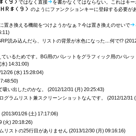
​＄​（​９​）
ではなく直接
З
を書かなくてはならない。これはキー
​Ｈ​Ｒ​＄​（​９​）
のようにファンクションキーに登録する必要が
に置き換える機能をつけようかなぁ？今は置き換えのせいで
З
6:11
)
たGRP読み込んだら、リストの背景が水色になった…何で!? (
2012
換えているためです。BG用のパレットをグラフィック用のパレッ
(水) 14:31:00
)
/12/26 (水) 15:28:04
)
17:48:50
)
て吸い出したのかな。 (
2012/12/31 (月) 20:25:43
)
プログラムリスト兼スクリーンショットなんです。 (
2012/12/31 
(
2013/01/26 (土) 17:17:06
)
9 (火) 20:18:26
)
ムリストの25行目がありません (
2013/12/30 (月) 09:16:16
)