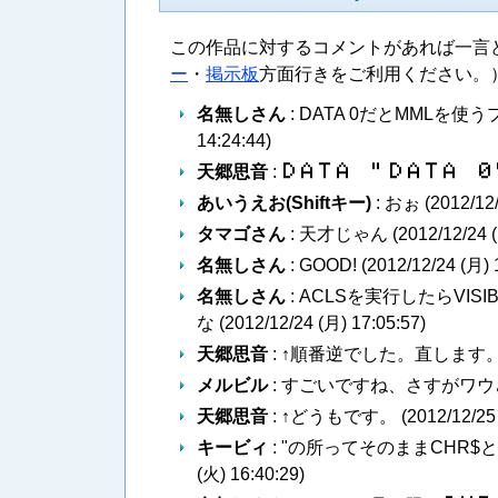
この作品に対するコメントがあれば一言
ー
・
掲示板
方面行きをご利用ください。
名無しさん
: DATA 0だとMMLを
14:24:44
)
天郷思音
:
Ｄ​Ａ​Ｔ​Ａ​ ​”​Ｄ​Ａ​Ｔ​Ａ​ ​０
あいうえお(Shiftキー)
: おぉ (
2012/12
タマゴさん
: 天才じゃん (
2012/12/24 
名無しさん
: GOOD! (
2012/12/24 (月) 
名無しさん
: ACLSを実行したらVISI
な (
2012/12/24 (月) 17:05:57
)
天郷思音
: ↑順番逆でした。直します。
メルビル
: すごいですね、さすがワウ
天郷思音
: ↑どうもです。 (
2012/12/25
キービィ
: "の所ってそのままCHR
(火) 16:40:29
)