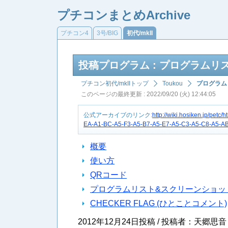
プチコンまとめArchive
プチコン4
3号/BIG
初代/mkII
投稿プログラム : プログラム
プチコン初代/mkIIトップ
Toukou
プログラム
このページの最終更新 : 2022/09/20 (火) 12:44:05
公式アーカイブのリンク:
http://wiki.hosiken.jp/p
EA-A1-BC-A5-F3-A5-B7-A5-E7-A5-C3-A5-C8-A5-AB
概要
使い方
QRコード
プログラムリスト&スクリーンショッ
CHECKER FLAG (ひとことコメント)
2012年12月24日投稿 / 投稿者：天郷思