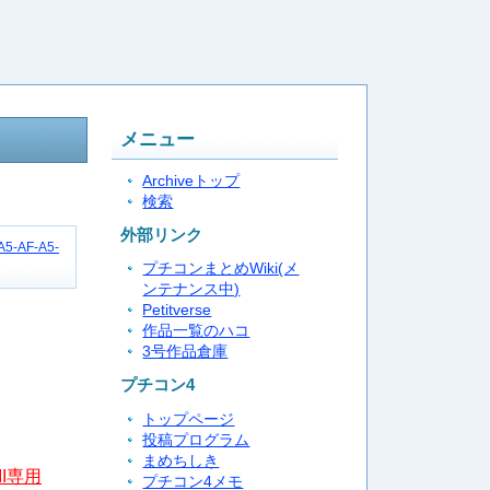
メニュー
Archiveトップ
検索
外部リンク
-A5-AF-A5-
プチコンまとめWiki(メ
ンテナンス中)
Petitverse
作品一覧のハコ
3号作品倉庫
プチコン4
トップページ
投稿プログラム
まめちしき
II専用
プチコン4メモ