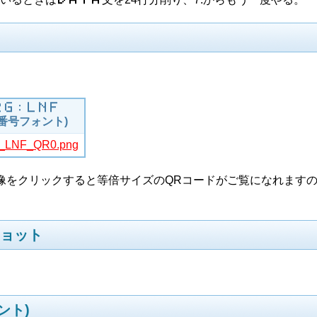
​Ｇ​：​Ｌ​Ｎ​Ｆ
番号フォント)
像をクリックすると等倍サイズのQRコードがご覧になれます
ショット
ント)