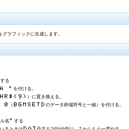
をグラフィックに生成します。
”
する
​Ａ​ ​”
を付ける。
Ｈ​Ｒ​＄​（​９​）
）に置き換える。
​ ​０
（
Ｂ​Ｇ​Ｍ​Ｓ​Ｅ​Ｔ​Ｄ
のデータ終端符号と一緒）を付ける。
イル名
”
する
ているときは
Ｄ​Ａ​Ｔ​Ａ
文を24行分削り、7.からもう一度やる。