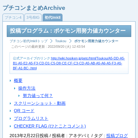
プチコンまとめArchive
プチコン4
3号/BIG
初代/mkII
投稿プログラム : ポケモン用努力値カウンター
プチコン初代/mkIIトップ
Toukou
ポケモン用努力値カウンター
このページの最終更新 : 2022/09/20 (火) 12:43:54
公式アーカイブのリンク:
http://wiki.hosiken.jp/petc/html/Toukou/A5-DD-A5-
B1-A5-E2-A5-F3-CD-D1-C5-D8-CE-CF-C3-CD-A5-AB-A5-A6-A5-F3-A5-
BF-A1-BC-.html
概要
操作方法
努力値って何？
スクリーンショット・動画
QR コード
プログラムリスト
CHECKER FLAG (ひとことコメント)
2013年2月22日投稿 / 投稿者 : アネデパミ /
タグ :
投稿プログ