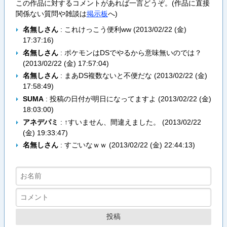
この作品に対するコメントがあれば一言どうぞ。(作品に直接
関係ない質問や雑談は
掲示板
へ)
名無しさん
: これけっこう便利ww (
2013/02/22 (金)
17:37:16
)
名無しさん
: ポケモンはDSでやるから意味無いのでは？
(
2013/02/22 (金) 17:57:04
)
名無しさん
: まあDS複数ないと不便だな (
2013/02/22 (金)
17:58:49
)
SUMA
: 投稿の日付が明日になってますよ (
2013/02/22 (金)
18:03:00
)
アネデパミ
: ↑すいません、間違えました。 (
2013/02/22
(金) 19:33:47
)
名無しさん
: すごいなｗｗ (
2013/02/22 (金) 22:44:13
)