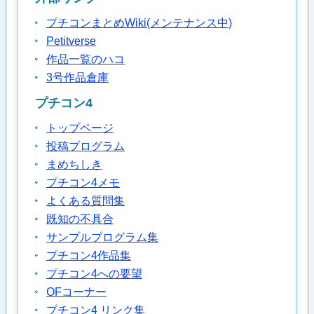
プチコンまとめWiki(メンテナンス中)
Petitverse
作品一覧のハコ
3号作品倉庫
プチコン4
トップページ
投稿プログラム
まめちしき
プチコン4メモ
よくある質問集
既知の不具合
サンプルプログラム集
プチコン4作品集
プチコン4への要望
OFコーナー
プチコン4 リンク集