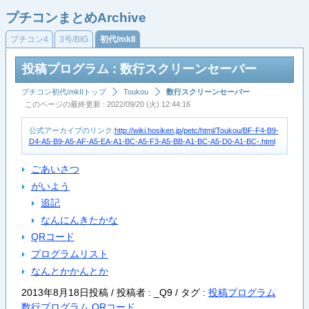
プチコンまとめArchive
プチコン4
3号/BIG
初代/mkII
投稿プログラム : 数行スクリーンセーバー
プチコン初代/mkIIトップ
Toukou
数行スクリーンセーバー
このページの最終更新 : 2022/09/20 (火) 12:44:16
公式アーカイブのリンク:
http://wiki.hosiken.jp/petc/html/Toukou/BF-F4-B9-
D4-A5-B9-A5-AF-A5-EA-A1-BC-A5-F3-A5-BB-A1-BC-A5-D0-A1-BC-.html
ごあいさつ
がいよう
追記
なんにんきたかな
QRコード
プログラムリスト
なんとかかんとか
2013年8月18日投稿 / 投稿者 : _Q9 /
タグ :
投稿プログラム
数行プログラム
QRコード