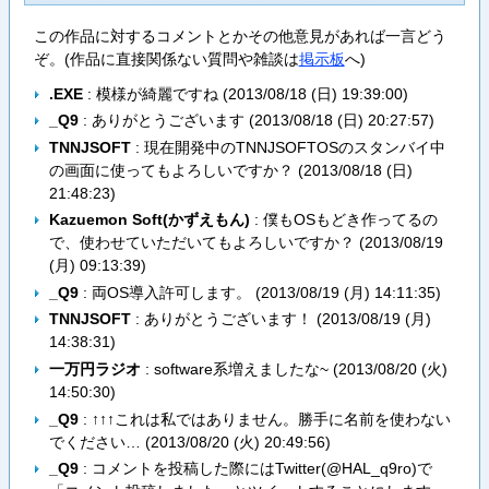
この作品に対するコメントとかその他意見があれば一言どう
ぞ。(作品に直接関係ない質問や雑談は
掲示板
へ)
.EXE
: 模様が綺麗ですね (
2013/08/18 (日) 19:39:00
)
_Q9
: ありがとうございます (
2013/08/18 (日) 20:27:57
)
TNNJSOFT
: 現在開発中のTNNJSOFTOSのスタンバイ中
の画面に使ってもよろしいですか？ (
2013/08/18 (日)
21:48:23
)
Kazuemon Soft(かずえもん)
: 僕もOSもどき作ってるの
で、使わせていただいてもよろしいですか？ (
2013/08/19
(月) 09:13:39
)
_Q9
: 両OS導入許可します。 (
2013/08/19 (月) 14:11:35
)
TNNJSOFT
: ありがとうございます！ (
2013/08/19 (月)
14:38:31
)
一万円ラジオ
: software系増えましたな~ (
2013/08/20 (火)
14:50:30
)
_Q9
: ↑↑↑これは私ではありません。勝手に名前を使わない
でください… (
2013/08/20 (火) 20:49:56
)
_Q9
: コメントを投稿した際にはTwitter(@HAL_q9ro)で