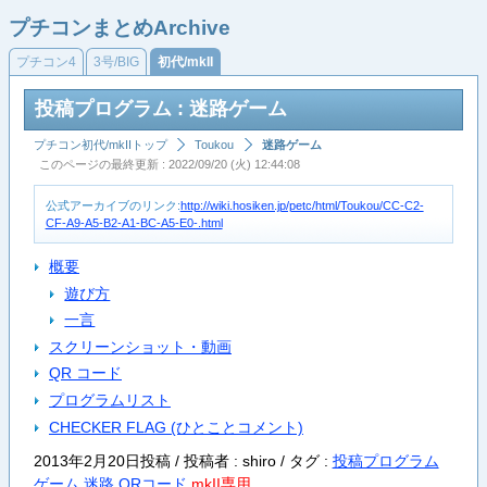
プチコンまとめArchive
プチコン4
3号/BIG
初代/mkII
投稿プログラム : 迷路ゲーム
プチコン初代/mkIIトップ
Toukou
迷路ゲーム
このページの最終更新 : 2022/09/20 (火) 12:44:08
公式アーカイブのリンク:
http://wiki.hosiken.jp/petc/html/Toukou/CC-C2-
CF-A9-A5-B2-A1-BC-A5-E0-.html
概要
遊び方
一言
スクリーンショット・動画
QR コード
プログラムリスト
CHECKER FLAG (ひとことコメント)
2013年2月20日投稿 / 投稿者 : shiro /
タグ :
投稿プログラム
ゲーム
迷路
QRコード
mkII専用