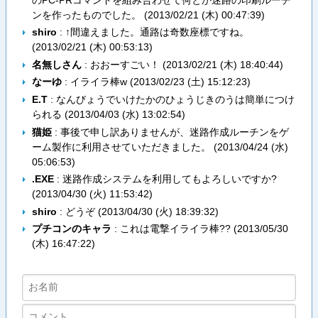
ンを作ったものでした。 (
2013/02/21 (木) 00:47:39
)
shiro
: ↑間違えました。通路は奇数座標ですね。
(
2013/02/21 (木) 00:53:13
)
名無しさん
: おおーすごい！ (
2013/02/21 (木) 18:40:44
)
なーゆ
: イライラ棒w (
2013/02/23 (土) 15:12:23
)
E.T
: なんびょうでいけたかのひょうじきのうは簡単につけ
られる (
2013/04/03 (水) 13:02:54
)
猫姫
: 事後で申し訳ありませんが、迷路作成ルーチンをゲ
ーム製作に利用させていただきました。 (
2013/04/24 (水)
05:06:53
)
.EXE
: 迷路作成システムを利用してもよろしいですか?
(
2013/04/30 (火) 11:53:42
)
shiro
: どうぞ (
2013/04/30 (火) 18:39:32
)
プチコンのキャラ
: これは電撃イライラ棒?? (
2013/05/30
(木) 16:47:22
)