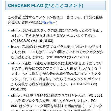
CHECKER FLAG (ひとことコメント)
この作品に対するコメントがあれば一言どうぞ。(作品に直接
関係ない質問や雑談は
掲示板
へ)
shiro
: 分かれ道スタックの処理にバグがあったので修正し
ました。できあがる迷路は実質変わらないようですが。
(
2013/02/20 (水) 19:18:03
)
Ittan
: 穴堀式は公式投稿プログラム集にも似たものがあり
ましたね。こっちは2マスずつ開けているのでカクカクが少
ない感じがしますね。 (
2013/02/20 (水) 21:51:11
)
shiro
: x座標・y座標が偶数の所に通路が来るようにしてい
るので、確かに公式のプログラムより曲がりは少なくなり
ます。あとは掘りながら分かれ道が作れるポイントをスタ
ックしておいて、行き詰まったらそのスタックのポイント
から分岐する所が相違点でしょうか。 (
2013/02/21 (木)
00:41:39
)
shiro
: 実は中学生時代に雑誌で見て打ち込んだ、PC-8001
用の迷路プログラムを思い出しながら作りました。PC-
8001はグラフィック画面を印刷する機能が無く、プリンタ
のPC-PRコマンドを組み合わせて何とか迷路の印刷ルーチ