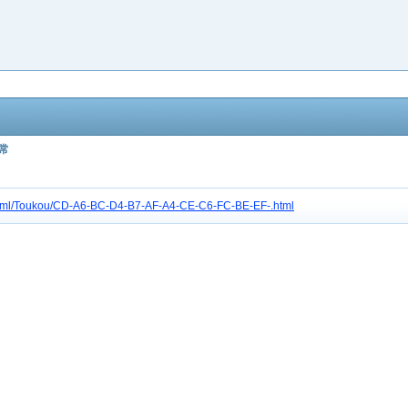
常
tc/html/Toukou/CD-A6-BC-D4-B7-AF-A4-CE-C6-FC-BE-EF-.html