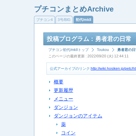
プチコンまとめArchive
プチコン4
3号/BIG
初代/mkII
投稿プログラム : 勇者君の日常
プチコン初代/mkIIトップ
Toukou
勇者君の日
このページの最終更新 : 2022/09/20 (火) 12:44:11
公式アーカイブのリンク:
http://wiki.hosiken.jp/pe
概要
更新履歴
メニュー
ダンジョン
ダンジョンのアイテム
薬
コイン