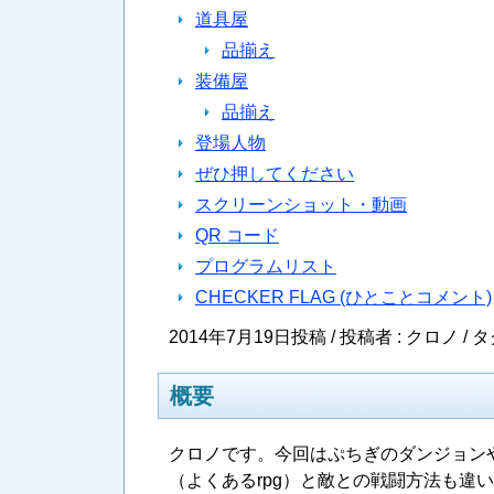
道具屋
品揃え
装備屋
品揃え
登場人物
ぜひ押してください
スクリーンショット・動画
QR コード
プログラムリスト
CHECKER FLAG (ひとことコメント)
2014年7月19日投稿 / 投稿者 : クロノ /
タ
概要
クロノです。今回はぷちぎのダンジョンや
（よくあるrpg）と敵との戦闘方法も違