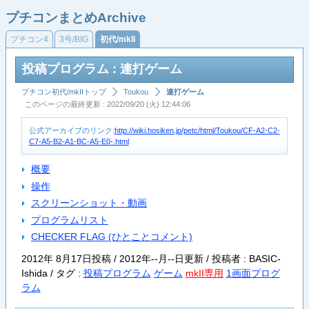
プチコンまとめArchive
プチコン4
3号/BIG
初代/mkII
投稿プログラム : 連打ゲーム
プチコン初代/mkIIトップ
Toukou
連打ゲーム
このページの最終更新 : 2022/09/20 (火) 12:44:06
公式アーカイブのリンク:
http://wiki.hosiken.jp/petc/html/Toukou/CF-A2-C2-
C7-A5-B2-A1-BC-A5-E0-.html
概要
操作
スクリーンショット・動画
プログラムリスト
CHECKER FLAG (ひとことコメント)
2012年 8月17日投稿 / 2012年--月--日更新 / 投稿者 : BASIC-
Ishida /
タグ :
投稿プログラム
ゲーム
mkII専用
1画面プログ
ラム