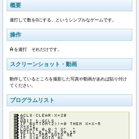
概要
連打して数を0にする、というシンプルなゲームです。
操作
を連打 それだけです。
Ａ
スクリーンショット・動画
動作しているところを撮影した写真や動画があれば貼り付け
てください。
プログラムリスト
ＡＣＬＳ：ＣＬＥＡＲ：Ｘ＝２０
＠Ｌ
ＷＡＩＴ １：ＧＣＬＳ
ＩＦ ＢＵＴＴＯＮ（２）！＝０ ＴＨＥＮ Ｘ＝Ｘ－５
Ｘ＝Ｘ＋１
ＬＯＣＡＴＥ ０，０：？ Ｘ” ”
ＧＦＩＬＬ ０，２０，Ｘ，３０，１５
ＩＦ Ｘ＞＝２５５ ＧＯＴＯ ＠Ｅ
ＩＦ Ｘ＞０ ＧＯＴＯ ＠Ｌ