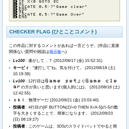
ＩＦ Ｘ＜０ ＧＯＴＯ ＠Ｃ
＠Ｃ
ＬＯＣＡＴＥ ０，５：？”Ｇａｍｅ ｃｌｅａｒ”
ＥＮＤ
＠Ｅ
ＬＯＣＡＴＥ ０，５：？”Ｇａｍｅ Ｏｖｅｒ”
ＥＮＤ
CHECKER FLAG (ひとことコメント)
この作品に対するコメントがあれば一言どうぞ。(作品に直接
関係ない質問や雑談は
掲示板
へ)
Lv100
: 連がして…？ (
2012/08/17 (金) 15:52:31
)
キービィ
: "連打して"ね。気を付けて。 (
2012/08/18 (土)
10:19:38
)
Lv100
: 12行目は
より
Ｇ​ａ​ｍ​ｅ​ ​ｓ​ｅ​ｔ
Ｇ​ａ​ｍ​ｅ​ ​ｃ​ｌ​ｅ​
ａ​ｒ
の方が良いと思います(個人的には)。 (
2012/08/18 (土)
12:42:55
)
ｃｋｌ
: 無理ゲーだ (
2012/09/21 (金) 23:03:40
)
投稿者
: 4行目の[IF BUTTON(2)!=0 THEN X=X-5]の-5の数
字を大きくすることで、簡単になります。 (
2012/09/23
(日) 08:19:27
)
投稿者
: このゲームは、3DSのスライドパットでやると簡