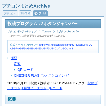
プチコンまとめArchive
プチコン4
3号/BIG
初代/mkII
投稿プログラム : 2ボタンジャンパー
プチコン初代/mkIIトップ
Toukou
2ボタンジャンパー
このページの最終更新 : 2022/09/20 (火) 12:43:59
公式アーカイブのリンク:
http://wiki.hosiken.jp/petc/html/Toukou/2A5-DC-
A5-BF-A5-F3-A5-B8-A5-E3-A5-F3-A5-D1-A1-BC-.html
概要
変数
QR コード
CHECKER FLAG (ひとことコメント)
2013年1月12日投稿 / 投稿者 : nao112641433 /
タグ :
投稿プ
ログラム
1画面プログラム
QRコード
概要