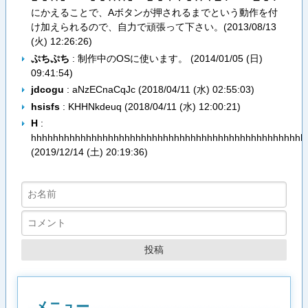
にかえることで、Aボタンが押されるまでという動作を付
け加えられるので、自力で頑張って下さい。(
2013/08/13
(火) 12:26:26
)
ぷちぷち
: 制作中のOSに使います。 (
2014/01/05 (日)
09:41:54
)
jdcogu
: aNzECnaCqJc (
2018/04/11 (水) 02:55:03
)
hsisfs
: KHHNkdeuq (
2018/04/11 (水) 12:00:21
)
H
:
hhhhhhhhhhhhhhhhhhhhhhhhhhhhhhhhhhhhhhhhhhhhhhhhhh
(
2019/12/14 (土) 20:19:36
)
メニュー