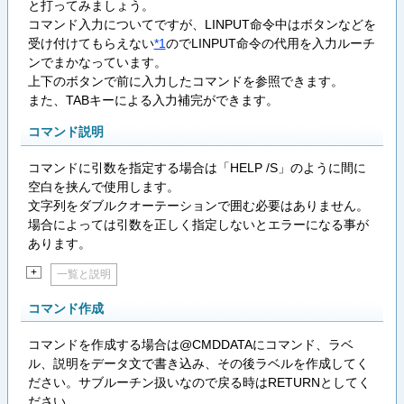
と打ってみましょう。
コマンド入力についてですが、LINPUT命令中はボタンなどを
受け付けてもらえない
*1
のでLINPUT命令の代用を入力ルーチ
ンでまかなっています。
上下のボタンで前に入力したコマンドを参照できます。
また、TABキーによる入力補完ができます。
コマンド説明
コマンドに引数を指定する場合は「HELP /S」のように間に
空白を挟んで使用します。
文字列をダブルクオーテーションで囲む必要はありません。
場合によっては引数を正しく指定しないとエラーになる事が
あります。
+
一覧と説明
コマンド作成
コマンドを作成する場合は@CMDDATAにコマンド、ラベ
ル、説明をデータ文で書き込み、その後ラベルを作成してく
ださい。サブルーチン扱いなので戻る時はRETURNとしてく
ださい。