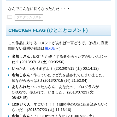
なんでこんなに長くなったんだ・・・
+
プログラムリスト
CHECKER FLAG (ひとことコメント)
この作品に対するコメントがあれば一言どうぞ。(作品に直接
関係ない質問や雑談は
掲示板
へ)
名無しさん
: EXITとか終了する命令あった方がいいんじゃ
ね？ (
2013/07/13 (土) 00:05:50
)
いったん
: ↑ありますよ？ (
2013/07/13 (土) 00:14:12
)
名無しさん
: 作っていたけど先を越されてしまいました。
敵ながらあっぱれ! (
2013/07/15 (月) 21:52:04
)
ありふれた
: いったんさん、あなたの、プログラムが、
OKOSで、使われて、いました。 (
2013/07/23 (火)
08:42:15
)
12さいくん
: すごい！！！！開発中のOSに組み込みたいく
らいだ... (
2013/07/23 (火) 11:16:16
)
名無しさん
: よしGUIつけようぜ (
2013/07/23 (火)