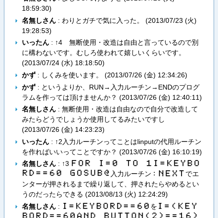
18:59:30
)
名無しさん
: わりとガチで気に入った。 (
2013/07/23 (火)
19:28:53
)
いったん
: ↑4 無断使用・改造は自由と言っているので別
に構わないです。むしろ使われて嬉しいくらいです。
(
2013/07/24 (水) 18:18:50
)
かず
: しくみを使います。 (
2013/07/26 (金) 12:34:26
)
かず
: というよりか、RUN→入力ルーチン→ENDのプログ
ラムを作っては頂けませんか？ (
2013/07/26 (金) 12:40:11
)
名無しさん
: 無断使用・改造は自由なので自分で改造して
みたらどうでしょうか使用してるみたいですし
(
2013/07/26 (金) 14:23:23
)
いったん
: ↑2入力ルーチンってことはlinputの代用ルーチン
を作ればいいってことですか？ (
2013/07/26 (金) 16:10:19
)
名無しさん
: ↑3
Ｆ​Ｏ​Ｒ​ ​Ｉ​＝​０​ ​Ｔ​Ｏ​ ​１​Ｉ​＝​Ｋ​Ｅ​Ｙ​Ｂ​Ｏ​
Ｒ​Ｄ​＝​＝​６​０​ ​Ｇ​Ｏ​Ｓ​Ｕ​Ｂ​＠
入力ルーチン
でエ
：​Ｎ​Ｅ​Ｘ​Ｔ
ンターが押されるまで繰り返して、押されたらやめるとい
うのだったらできる (
2013/08/13 (火) 12:24:29
)
名無しさん
:
を
Ｉ​＝​Ｋ​Ｅ​Ｙ​Ｂ​Ｏ​Ｒ​Ｄ​＝​＝​６​０
Ｉ​＝​（​Ｋ​Ｅ​Ｙ​
Ｂ​Ｏ​Ｒ​Ｄ​＝​＝​６​０​Ａ​Ｎ​Ｄ​ ​Ｂ​Ｕ​Ｔ​Ｔ​Ｏ​Ｎ​（​２​）​＝​＝​１​６​）