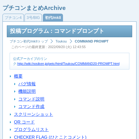
プチコンまとめArchive
プチコン4
3号/BIG
初代/mkII
投稿プログラム : コマンドプロンプト
プチコン初代/mkIIトップ
Toukou
COMMAND PROMPT
このページの最終更新 : 2022/09/20 (火) 12:43:55
公式アーカイブのリン
ク:
http://wiki.hosiken.jp/petc/html/Toukou/COMMAND20-PROMPT.html
概要
バグ情報
機能説明
コマンド説明
コマンド作成
スクリーンショット
QR コード
プログラムリスト
CHECKER FLAG (ひとことコメント)