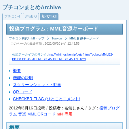
プチコンまとめArchive
プチコン4
3号/BIG
初代/mkII
投稿プログラム : MML音源キーボード
プチコン初代/mkIIトップ
Toukou
MML音源キーボード
このページの最終更新 : 2022/09/20 (火) 12:43:53
公式アーカイブのリンク:
http://wiki.hosiken.jp/petc/html/Toukou/MMLB2-
BB-B8-BB-A5-AD-A1-BC-A5-DC-A1-BC-A5-C9-.html
概要
機能の説明
スクリーンショット・動画
QR コード
CHECKER FLAG (ひとことコメント)
2012年3月16日投稿 / 投稿者 : 名無しさん /
タグ :
投稿プログ
ラム
音楽
MML
QRコード
mkII専用
概要