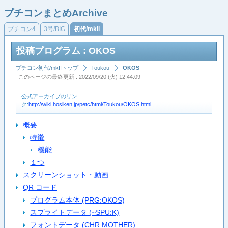
プチコンまとめArchive
プチコン4
3号/BIG
初代/mkII
投稿プログラム : OKOS
プチコン初代/mkIIトップ
Toukou
OKOS
このページの最終更新 : 2022/09/20 (火) 12:44:09
公式アーカイブのリン
ク:
http://wiki.hosiken.jp/petc/html/Toukou/OKOS.html
概要
特徴
機能
１つ
スクリーンショット・動画
QR コード
プログラム本体 (PRG:OKOS)
スプライトデータ (~SPU:K)
フォントデータ (CHR:MOTHER)