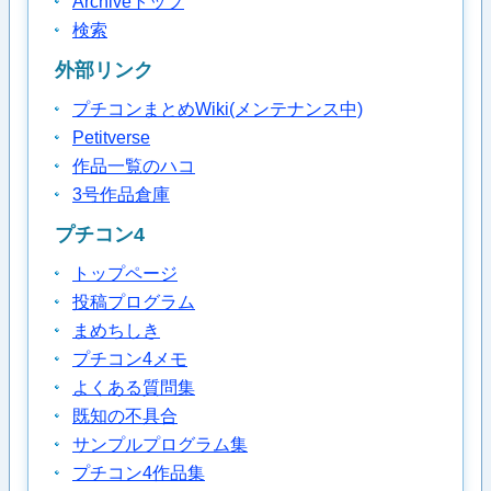
Archiveトップ
検索
外部リンク
プチコンまとめWiki(メンテナンス中)
Petitverse
作品一覧のハコ
3号作品倉庫
プチコン4
トップページ
投稿プログラム
まめちしき
プチコン4メモ
よくある質問集
既知の不具合
サンプルプログラム集
プチコン4作品集