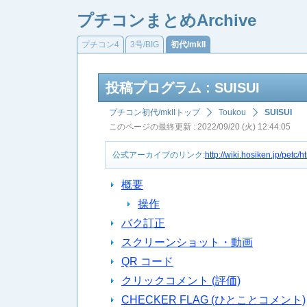
プチコンまとめArchive
プチコン4
3号/BIG
初代/mkII
投稿プログラム : SUISUI
プチコン初代/mkIIトップ
Toukou
SUISUI
このページの最終更新 : 2022/09/20 (火) 12:44:05
公式アーカイブのリンク:
http://wiki.hosiken.jp/petc
概要
操作
バク訂正
スクリーンショット・動画
QR コード
クリックコメント (評価)
CHECKER FLAG (ひとことコメント)