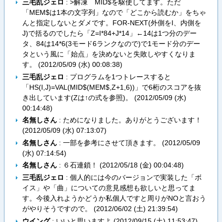
三毛乱ジェロ
: >解凍 MID$を駆使してます。ただ
「MEM$は1本の文字列」なので「どこから読むか」をちゃ
んと指定しないとダメです。FOR-NEXT(外側をI、内側を
J)で括るのでしたら「Z=I*84+J*14」←14は1つ分のデー
タ、84は14*6(3モード6ランクなので)で1モード分のデー
タという風に「始点」を決めないと失敗しやすくなりま
す。 (
2012/05/09 (水) 00:08:38
)
三毛乱ジェロ
: プログラムを1つトレースすると
「HS(I,J)=VAL(MID$(MEM$,Z+1,6))」で6桁のスコアを抜
き出しています(Zは↑の式を参照)。 (
2012/05/09 (水)
00:14:48
)
名無しさん
: ためになりました。ありがとうございます！
(
2012/05/09 (水) 07:13:07
)
名無しさん
: 一部を参考にさせて頂きます。 (
2012/05/09
(水) 07:14:54
)
名無しさん
: ６石連鎖！ (
2012/05/18 (金) 00:04:48
)
三毛乱ジェロ
: 個人的には今のバージョンで実装した「ボ
イス」や「曲」についての意見感想も欲しいと思ってま
す。今後入れようかどうか私個人ですと周りがNOと言おう
がやりそうですので。 (
2012/06/02 (土) 21:39:54
)
ウイング
: いいと思いますよ (
2012/09/15 (土) 11:53:47
)