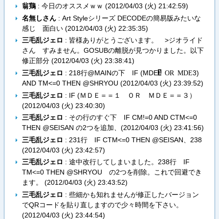
翁鶏
: 今日のオススメｗｗ (
2012/04/03 (火) 21:42:59
)
名無しさん
: Art Styleシリーズ DECODEの簡易版みたいな
感じ 面白い (
2012/04/03 (火) 22:35:35
)
三毛乱ジェロ
: 皆様ありがとうございます。 >ジオライド
さん すみません。GOSUBの離脱が見つかりました。以下
修正部分 (
2012/04/03 (火) 23:38:41
)
三毛乱ジェロ
: 218行@MAINの下 IF (MDE
3)
1​ ​O​R​ ​M​D​E
AND TM<=0 THEN @SHRYOU (
2012/04/03 (火) 23:39:52
)
三毛乱ジェロ
: IF (ＭＤＥ＝＝１ ＯＲ ＭＤＥ＝＝３）
(
2012/04/03 (火) 23:40:30
)
三毛乱ジェロ
: その行のすぐ下 IF CM!=0 AND CTM<=0
THEN @SEISAN の2つを追加、(
2012/04/03 (火) 23:41:56
)
三毛乱ジェロ
: 231行 IF CTM<=0 THEN @SEISAN、238
(
2012/04/03 (火) 23:42:57
)
三毛乱ジェロ
: 途中改行してしまいました。238行 IF
TM<=0 THEN @SHRYOU の2つを削除。これで回避でき
ます。 (
2012/04/03 (火) 23:43:52
)
三毛乱ジェロ
: 些細かも知れませんが修正したバージョン
でQRコードを貼り直しますので少々時間を下さい。
(
2012/04/03 (火) 23:44:54
)