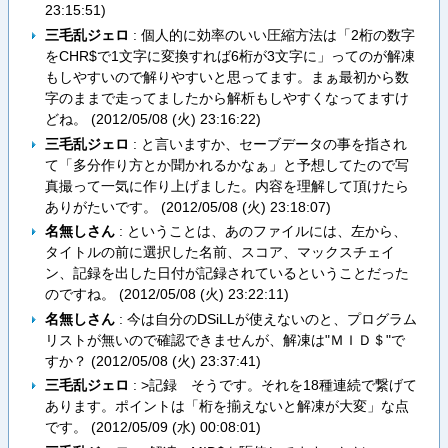
23:15:51
)
三毛乱ジェロ
: 個人的に効率のいい圧縮方法は「2桁の数字
をCHR$で1文字に変換すれば6桁が3文字に」ってのが解凍
もしやすいので解りやすいと思ってます。まぁ最初から数
字のままで走ってましたから解析もしやすくなってますけ
どね。 (
2012/05/08 (火) 23:16:22
)
三毛乱ジェロ
: と言いますか、セーブデータの事を指され
て「多分作り方とか聞かれるかなぁ」と予想してたので写
真撮って一気に作り上げました。内容を理解して頂けたら
ありがたいです。 (
2012/05/08 (火) 23:18:07
)
名無しさん
: ということは、あのファイルには、左から、
タイトルの前に選択した名前、スコア、マックスチェイ
ン、記録を出した日付が記録されているということだった
のですね。 (
2012/05/08 (火) 23:22:11
)
名無しさん
: 今は自分のDSiLLが使えないのと、プログラム
リストが無いので確認できませんが、解凍は"ＭＩＤ＄"で
すか？ (
2012/05/08 (火) 23:37:41
)
三毛乱ジェロ
: >記録 そうです。それを18種連続で繋げて
あります。ポイントは「桁を揃えないと解凍が大変」な点
です。 (
2012/05/09 (水) 00:08:01
)