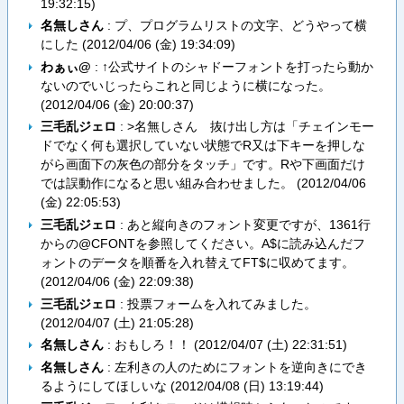
19:32:15
)
名無しさん
: プ、プログラムリストの文字、どうやって横
にした (
2012/04/06 (金) 19:34:09
)
わぁぃ@
: ↑公式サイトのシャドーフォントを打ったら動か
ないのでいじったらこれと同じように横になった。
(
2012/04/06 (金) 20:00:37
)
三毛乱ジェロ
: >名無しさん 抜け出し方は「チェインモー
ドでなく何も選択していない状態でR又は下キーを押しな
がら画面下の灰色の部分をタッチ」です。Rや下画面だけ
では誤動作になると思い組み合わせました。 (
2012/04/06
(金) 22:05:53
)
三毛乱ジェロ
: あと縦向きのフォント変更ですが、1361行
からの@CFONTを参照してください。A$に読み込んだフ
ォントのデータを順番を入れ替えてFT$に収めてます。
(
2012/04/06 (金) 22:09:38
)
三毛乱ジェロ
: 投票フォームを入れてみました。
(
2012/04/07 (土) 21:05:28
)
名無しさん
: おもしろ！！ (
2012/04/07 (土) 22:31:51
)
名無しさん
: 左利きの人のためにフォントを逆向きにでき
るようにしてほしいな (
2012/04/08 (日) 13:19:44
)