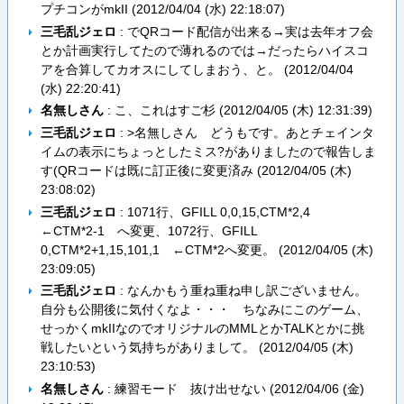
プチコンがmkII (
2012/04/04 (水) 22:18:07
)
三毛乱ジェロ
: でQRコード配信が出来る→実は去年オフ会
とか計画実行してたので薄れるのでは→だったらハイスコ
アを合算してカオスにしてしまおう、と。 (
2012/04/04
(水) 22:20:41
)
名無しさん
: こ、これはすご杉 (
2012/04/05 (木) 12:31:39
)
三毛乱ジェロ
: >名無しさん どうもです。あとチェインタ
イムの表示にちょっとしたミス?がありましたので報告しま
す(QRコードは既に訂正後に変更済み (
2012/04/05 (木)
23:08:02
)
三毛乱ジェロ
: 1071行、GFILL 0,0,15,CTM*2,4
←CTM*2-1 へ変更、1072行、GFILL
0,CTM*2+1,15,101,1 ←CTM*2へ変更。 (
2012/04/05 (木)
23:09:05
)
三毛乱ジェロ
: なんかもう重ね重ね申し訳ございません。
自分も公開後に気付くなよ・・・ ちなみにこのゲーム、
せっかくmkIIなのでオリジナルのMMLとかTALKとかに挑
戦したいという気持ちがありまして。 (
2012/04/05 (木)
23:10:53
)
名無しさん
: 練習モード 抜け出せない (
2012/04/06 (金)