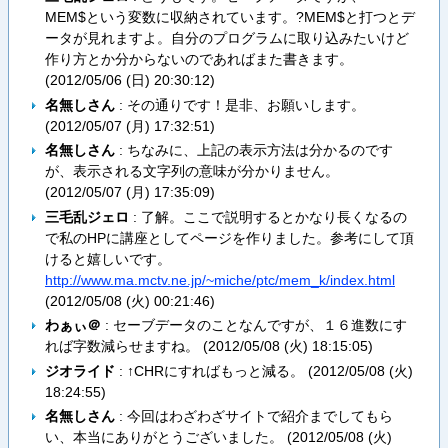
MEM$という変数に収納されています。?MEM$と打つとデ
ータが見れますよ。自分のプログラムに取り込みたいけど
作り方とか分からないのであればまた書きます。
(
2012/05/06 (日) 20:30:12
)
名無しさん
: その通りです！是非、お願いします。
(
2012/05/07 (月) 17:32:51
)
名無しさん
: ちなみに、上記の表示方法は分かるのです
が、表示される文字列の意味が分かりません。
(
2012/05/07 (月) 17:35:09
)
三毛乱ジェロ
: 了解。ここで説明するとかなり長くなるの
で私のHPに講座としてページを作りました。参考にして頂
けると嬉しいです。
http://www.ma.mctv.ne.jp/~miche/ptc/mem_k/index.html
(
2012/05/08 (火) 00:21:46
)
わぁぃ＠
: セーブデータのことなんですが、１６進数にす
れば字数減らせますね。 (
2012/05/08 (火) 18:15:05
)
ジオライド
: ↑CHRにすればもっと減る。 (
2012/05/08 (火)
18:24:55
)
名無しさん
: 今回はわざわざサイトで紹介までしてもら
い、本当にありがとうございました。 (
2012/05/08 (火)