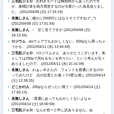
三毛乱ジェロ
: 左利きモードは構想時からあったのです
が、座標計算を両方用意するのが大変だった為見送りまし
た。 (
2012/04/08 (日) 17:24:19
)
名無しさん
: 確かに2000行にはなりそうですね (^_^)
(
2012/04/08 (日) 17:51:54
)
名無しさん
: ↑ 甘く見てですが (
2012/04/08 (日)
18:13:34
)
ロジウム
: dsiウェアでもおかしくない、500pなら買っちゃ
うかも… (
2012/04/11 (水) 13:44:49
)
三毛乱ジェロ
: >ロジウムさん ありがとうございます。私
としては200pで売れるモノを作りたい、という考えが元々
ありましたので。 (
2012/04/11 (水) 21:41:09
)
名無しさん
: わぁぃ＠さんの フォントを普通にするのや
ってみたけど 点の位置とか違ってh変な感じ (
2012/04/14
(土) 12:38:25
)
どこかの人
: 200pならぜったい買う！ (
2012/04/14 (土)
17:50:13
)
名無しさん
: ↑普通にあってもおかしくないよなｗ
(
2012/04/14 (土) 18:00:58
)
三毛乱ジェロ
: なんか色々と申し訳ありません。あ