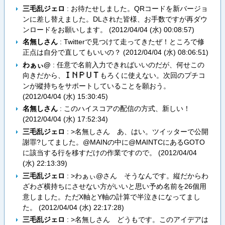
三毛乱ジェロ
: お待たせしました。QRコードを新バージョ
ンに差し替えました。DLされた皆様、お手数ですが再ダウ
ンロードをお願いします。 (
2012/04/04 (水) 00:08:57
)
名無しさん
: Twitterで見つけて走ってきたぜ！ところで修
正点は自分で直してもいいの？ (
2012/04/04 (水) 08:06:51
)
わぁぃ@
: 任意で名前入力できればいいのだが、何せこの
向きだから、
もろくに使えない。次回のプチコ
Ｉ​Ｎ​Ｐ​Ｕ​Ｔ
ンが縱持ちをサポートしていることを願おう。
(
2012/04/04 (水) 15:30:45
)
名無しさん
: このハイスコアの配信の方式、新しい！
(
2012/04/04 (水) 17:52:34
)
三毛乱ジェロ
: >名無しさん あ、はい。ツイッターで公開
謝罪?してました。@MAINの中に@MAINTCにあるGOTO
に該当する行を移すだけの作業ですので。 (
2012/04/04
(水) 22:13:39
)
三毛乱ジェロ
: >わぁぃ@さん そうなんです。縦だからわ
ざわざ横持ちにさせない方がいいと思い予め名前を26個用
意しました。ただX軸とY軸の計算で半泣きになってまし
た。 (
2012/04/04 (水) 22:17:28
)
三毛乱ジェロ
: >名無しさん どうもです。このアイデアは