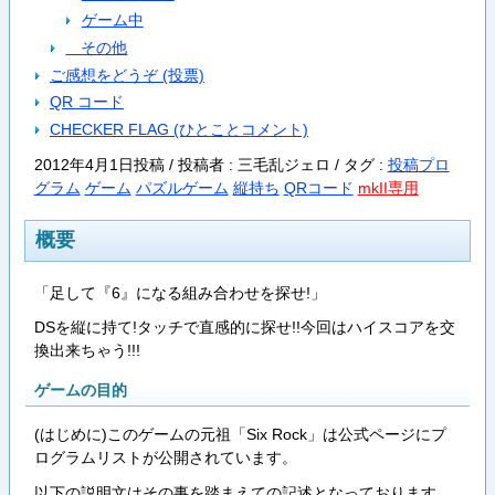
ゲーム中
その他
ご感想をどうぞ (投票)
QR コード
CHECKER FLAG (ひとことコメント)
2012年4月1日投稿 / 投稿者 : 三毛乱ジェロ /
タグ :
投稿プロ
グラム
ゲーム
パズルゲーム
縦持ち
QRコード
mkII専用
概要
「足して『6』になる組み合わせを探せ!」
DSを縦に持て!タッチで直感的に探せ!!今回はハイスコアを交
換出来ちゃう!!!
ゲームの目的
(はじめに)このゲームの元祖「Six Rock」は公式ページにプ
ログラムリストが公開されています。
以下の説明文はその事を踏まえての記述となっております。