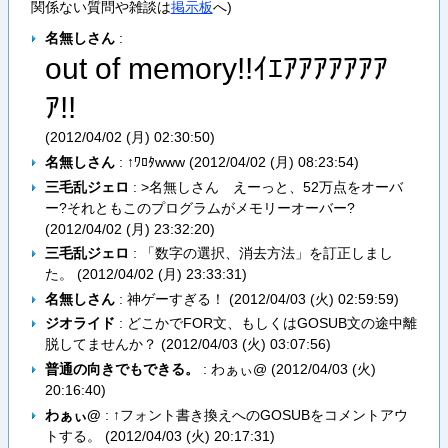
関係ない質問や雑談は
掲示板
へ)
名無しさん
:
out of memory!!ｲｴｱｱｱｱｱｱｱ
ｱ!!
(
2012/04/02 (月) 02:30:50
)
名無しさん
: ↑ﾜﾛﾀwww (
2012/04/02 (月) 08:23:54
)
三毛乱ジェロ
: >名無しさん えーっと、52万点をオーバ
ー?それともこのプログラムがメモリーオーバー?
(
2012/04/02 (月) 23:32:20
)
三毛乱ジェロ
: 「数字の選択、消去方法」を訂正しまし
た。 (
2012/04/02 (月) 23:33:31
)
名無しさん
: 神ゲーすぎる！ (
2012/04/03 (火) 02:59:59
)
ジオライド
: どこかでFOR文、もしくはGOSUB文の途中離
脱してませんか？ (
2012/04/03 (火) 03:07:56
)
普通の向きでもできる。
: わぁぃ@ (
2012/04/03 (火)
20:16:40
)
わぁぃ@
: ↑フォント書き換えへのGOSUBをコメントアウ
トする。 (
2012/04/03 (火) 20:17:31
)