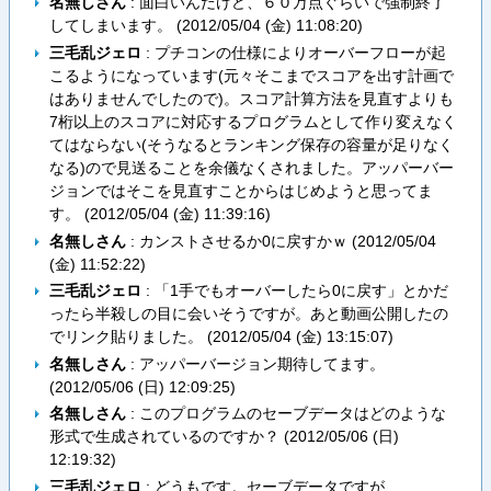
名無しさん
: 面白いんだけど、６０万点ぐらいで強制終了
してしまいます。 (
2012/05/04 (金) 11:08:20
)
三毛乱ジェロ
: プチコンの仕様によりオーバーフローが起
こるようになっています(元々そこまでスコアを出す計画で
はありませんでしたので)。スコア計算方法を見直すよりも
7桁以上のスコアに対応するプログラムとして作り変えなく
てはならない(そうなるとランキング保存の容量が足りなく
なる)ので見送ることを余儀なくされました。アッパーバー
ジョンではそこを見直すことからはじめようと思ってま
す。 (
2012/05/04 (金) 11:39:16
)
名無しさん
: カンストさせるか0に戻すかｗ (
2012/05/04
(金) 11:52:22
)
三毛乱ジェロ
: 「1手でもオーバーしたら0に戻す」とかだ
ったら半殺しの目に会いそうですが。あと動画公開したの
でリンク貼りました。 (
2012/05/04 (金) 13:15:07
)
名無しさん
: アッパーバージョン期待してます。
(
2012/05/06 (日) 12:09:25
)
名無しさん
: このプログラムのセーブデータはどのような
形式で生成されているのですか？ (
2012/05/06 (日)
12:19:32
)
三毛乱ジェロ
: どうもです。セーブデータですが、