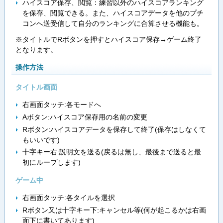
ハイスコア保存、閲覧：練習以外のハイスコアランキング
を保存、閲覧できる。また、ハイスコアデータを他のプチ
コンへ送受信して自分のランキングに合算させる機能も。
※タイトルでRボタンを押すとハイスコア保存→ゲーム終了
となります。
操作方法
タイトル画面
右画面タッチ:各モードへ
Aボタン:ハイスコア保存用の名前の変更
Rボタン:ハイスコアデータを保存して終了(保存はしなくて
もいいです)
十字キー右:説明文を送る(戻るは無し、最後まで送ると最
初にループします)
ゲーム中
右画面タッチ:各タイルを選択
Rボタン又は十字キー下:キャンセル等(何が起こるかは右画
面下に書いてあります)