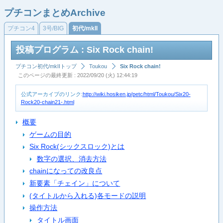
プチコンまとめArchive
プチコン4
3号/BIG
初代/mkII
投稿プログラム : Six Rock chain!
プチコン初代/mkIIトップ
Toukou
Six Rock chain!
このページの最終更新 : 2022/09/20 (火) 12:44:19
公式アーカイブのリンク:
http://wiki.hosiken.jp/petc/html/Toukou/Six20-
Rock20-chain21-.html
概要
ゲームの目的
Six Rock(シックスロック)とは
数字の選択、消去方法
chainになっての改良点
新要素「チェイン」について
(タイトルから入れる)各モードの説明
操作方法
タイトル画面