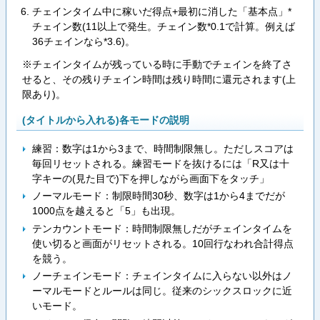
チェインタイム中に稼いだ得点+最初に消した「基本点」*
チェイン数(11以上で発生。チェイン数*0.1で計算。例えば
36チェインなら*3.6)。
※チェインタイムが残っている時に手動でチェインを終了さ
せると、その残りチェイン時間は残り時間に還元されます(上
限あり)。
(タイトルから入れる)各モードの説明
練習：数字は1から3まで、時間制限無し。ただしスコアは
毎回リセットされる。練習モードを抜けるには「R又は十
字キーの(見た目で)下を押しながら画面下をタッチ」
ノーマルモード：制限時間30秒、数字は1から4までだが
1000点を越えると「5」も出現。
テンカウントモード：時間制限無しだがチェインタイムを
使い切ると画面がリセットされる。10回行なわれ合計得点
を競う。
ノーチェインモード：チェインタイムに入らない以外はノ
ーマルモードとルールは同じ。従来のシックスロックに近
いモード。