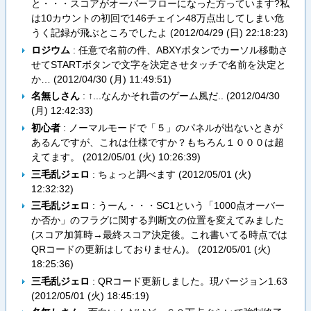
と・・・スコアがオーバーフローになった方っています?私
は10カウントの初回で146チェイン48万点出してしまい危
うく記録が飛ぶところでしたよ (
2012/04/29 (日) 22:18:23
)
ロジウム
: 任意で名前の件、ABXYボタンでカーソル移動さ
せてSTARTボタンで文字を決定させタッチで名前を決定と
か… (
2012/04/30 (月) 11:49:51
)
名無しさん
: ↑...なんかそれ昔のゲーム風だ.. (
2012/04/30
(月) 12:42:33
)
初心者
: ノーマルモードで「５」のパネルが出ないときが
あるんですが、これは仕様ですか？もちろん１０００は超
えてます。 (
2012/05/01 (火) 10:26:39
)
三毛乱ジェロ
: ちょっと調べます (
2012/05/01 (火)
12:32:32
)
三毛乱ジェロ
: うーん・・・SC1という「1000点オーバー
か否か」のフラグに関する判断文の位置を変えてみました
(スコア加算時→最終スコア決定後。これ書いてる時点では
QRコードの更新はしておりません)。 (
2012/05/01 (火)
18:25:36
)
三毛乱ジェロ
: QRコード更新しました。現バージョン1.63
(
2012/05/01 (火) 18:45:19
)