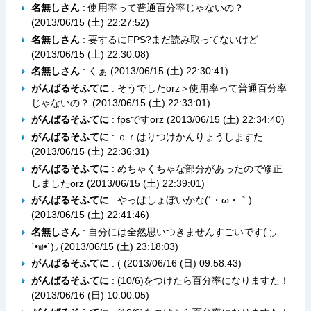
名無しさん
: 使用率って普通百分率じゃないの？
(
2013/06/15 (土) 22:27:52
)
名無しさん
: 要するにFPS?まだ読み取ってないけど
(
2013/06/15 (土) 22:30:08
)
名無しさん
: くぁ
(
2013/06/15 (土) 22:30:41
)
がんばるそふてに
: そうでしたorz＞使用率って普通百分率
じゃないの？ (
2013/06/15 (土) 22:33:01
)
がんばるそふてに
: fpsですorz (
2013/06/15 (土) 22:34:40
)
がんばるそふてに
: ｑｒはりつけかんりょうしますた
(
2013/06/15 (土) 22:36:31
)
がんばるそふてに
: めちゃくちゃな部分があったので修正
しましたorz (
2013/06/15 (土) 22:39:01
)
がんばるそふてに
: やっぱしょぼいかな(´・ω・｀)
(
2013/06/15 (土) 22:41:46
)
名無しさん
: 自分には全然思いつきませんすごいです( ;◞
´•௰•`)◞ (
2013/06/15 (土) 23:18:03
)
がんばるそふてに
: ( (
2013/06/16 (日) 09:58:43
)
がんばるそふてに
: (10/6)をつけたら百分率になりますた！
(
2013/06/16 (日) 10:00:05
)