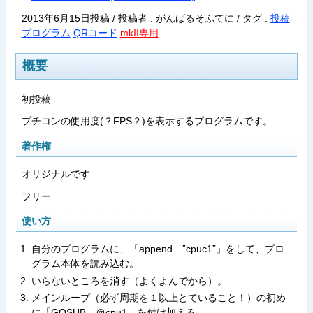
2013年6月15日投稿 / 投稿者 : がんばるそふてに /
タグ :
投稿
プログラム
QRコード
mkII専用
概要
初投稿
プチコンの使用度(？FPS？)を表示するプログラムです。
著作権
オリジナルです
フリー
使い方
自分のプログラムに、「append ”cpuc1”」をして、プロ
グラム本体を読み込む。
いらないところを消す（よくよんでから）。
メインループ（必ず周期を１以上とていること！）の初め
に「GOSUB ＠cpu1」を付け加える。