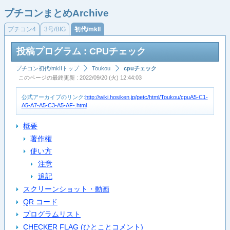
プチコンまとめArchive
プチコン4
3号/BIG
初代/mkII
投稿プログラム : CPUチェック
プチコン初代/mkIIトップ
Toukou
cpuチェック
このページの最終更新 : 2022/09/20 (火) 12:44:03
公式アーカイブのリンク:
http://wiki.hosiken.jp/petc/html/Toukou/cpuA5-C1-
A5-A7-A5-C3-A5-AF-.html
概要
著作権
使い方
注意
追記
スクリーンショット・動画
QR コード
プログラムリスト
CHECKER FLAG (ひとことコメント)