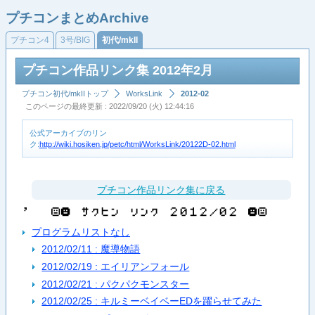
プチコンまとめArchive
プチコン4
3号/BIG
初代/mkII
プチコン作品リンク集 2012年2月
プチコン初代/mkIIトップ
WorksLink
2012-02
このページの最終更新 : 2022/09/20 (火) 12:44:16
公式アーカイブのリン
ク:
http://wiki.hosiken.jp/petc/html/WorksLink/20122D-02.html
プチコン作品リンク集に戻る
’​ ​ ​Ё​Ж​ ​サ​ク​ヒ​ン​ ​リ​ン​ク​ ​２​０​１​２​／​０​２​ ​Ж​Ё
プログラムリストなし
2012/02/11 : 魔導物語
2012/02/19 : エイリアンフォール
2012/02/21 : パクパクモンスター
2012/02/25 : キルミーベイベーEDを躍らせてみた