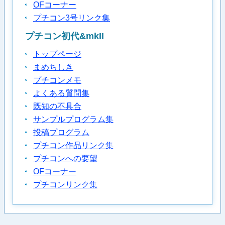
OFコーナー
プチコン3号リンク集
プチコン初代&mkII
トップページ
まめちしき
プチコンメモ
よくある質問集
既知の不具合
サンプルプログラム集
投稿プログラム
プチコン作品リンク集
プチコンへの要望
OFコーナー
プチコンリンク集