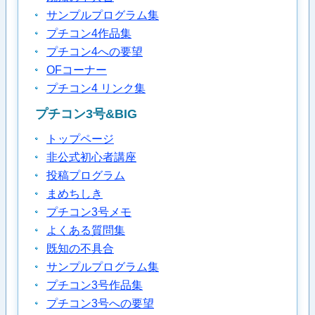
サンプルプログラム集
プチコン4作品集
プチコン4への要望
OFコーナー
プチコン4 リンク集
プチコン3号&BIG
トップページ
非公式初心者講座
投稿プログラム
まめちしき
プチコン3号メモ
よくある質問集
既知の不具合
サンプルプログラム集
プチコン3号作品集
プチコン3号への要望