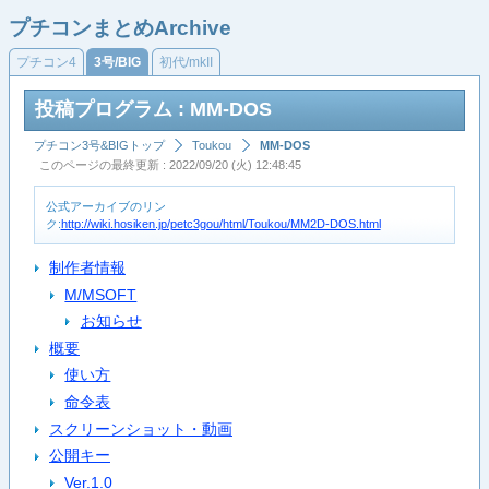
プチコンまとめArchive
プチコン4
3号/BIG
初代/mkII
投稿プログラム : MM-DOS
プチコン3号&BIGトップ
Toukou
MM-DOS
このページの最終更新 : 2022/09/20 (火) 12:48:45
公式アーカイブのリン
ク:
http://wiki.hosiken.jp/petc3gou/html/Toukou/MM2D-DOS.html
制作者情報
M/MSOFT
お知らせ
概要
使い方
命令表
スクリーンショット・動画
公開キー
Ver.1.0