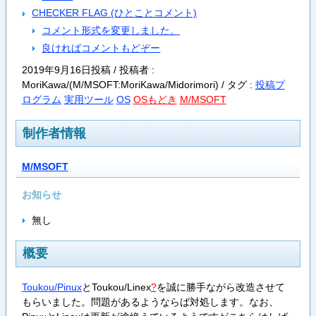
CHECKER FLAG (ひとことコメント)
コメント形式を変更しました。
良ければコメントもどぞー
2019年9月16日投稿 / 投稿者 :
MoriKawa/(M/MSOFT:MoriKawa/Midorimori) /
タグ :
投稿プ
ログラム
実用ツール
OS
OSもどき
M/MSOFT
制作者情報
M/MSOFT
お知らせ
無し
概要
Toukou/Pinux
と
Toukou/Linex
?
を誠に勝手ながら改造させて
もらいました。問題があるようならば対処します。なお、