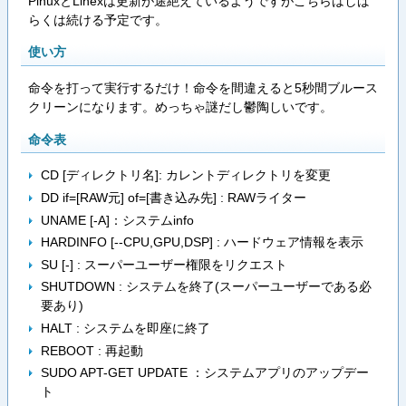
PinuxとLinexは更新が途絶えているようですがこちらはしば
らくは続ける予定です。
使い方
命令を打って実行するだけ！命令を間違えると5秒間ブルース
クリーンになります。めっちゃ謎だし鬱陶しいです。
命令表
CD [ディレクトリ名]: カレントディレクトリを変更
DD if=[RAW元] of=[書き込み先] : RAWライター
UNAME [-A]：システムinfo
HARDINFO [--CPU,GPU,DSP] : ハードウェア情報を表示
SU [-] : スーパーユーザー権限をリクエスト
SHUTDOWN : システムを終了(スーパーユーザーである必
要あり)
HALT : システムを即座に終了
REBOOT : 再起動
SUDO APT-GET UPDATE ：システムアプリのアップデー
ト