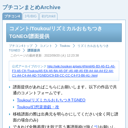
プチコンまとめArchive
プチコン4
3号/BIG
初代/mkII
コメント/Toukou/リズミカルおもちつき
TGNEO/譜面提供
プチコン4トップ
コメント
Toukou
リズミカルおもちつき
TGNEO
譜面提供
このページの最終更新 : 2022/09/20 (火) 12:23:38
公式アーカイブのリンク:
http://wiki.hosiken.jp/petc4/html/A5-B3-A5-E1-A5-
F3-A5-C8-/Toukou/A5-EA-A5-BA-A5-DF-A5-AB-A5-EB-A4-AA-A4-E2-A4-
C1-A4-C4-A4-AD-TGNEO/C9-E8-CC-CC-C4-F3-B6-A1-.html
譜面提供があればこちらにお願いします。以下の作品で共
通のコメントフォームです。
Toukou/リズミカルおもちつきTGNEO
Toukou/幻想楽遊戯・改
移植譜面の際は出典元を明らかにしてください(全く同じ譜
面の場合のみ)
できれば全難易度(太鼓で言う裏譜面枠は除く
*1
)お願いし