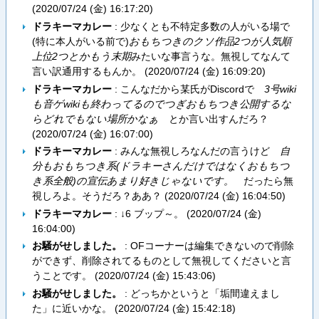
(
2020/07/24 (金) 16:17:20
)
ドラキーマカレー
: 少なくとも不特定多数の人がいる場で
(特に本人がいる前で)
おもちつきのクソ作品2つが人気順
上位2つとかもう末期
みたいな事言うな。無視してなんて
言い訳通用するもんか。 (
2020/07/24 (金) 16:09:20
)
ドラキーマカレー
: こんなだから某氏がDiscordで
3号wiki
も音ゲwikiも終わってるのでつぎおもちつき公開するな
らどれでもない場所かなぁ
とか言い出すんだろ？
(
2020/07/24 (金) 16:07:00
)
ドラキーマカレー
: みんな無視しろなんだの言うけど
自
分もおもちつき系(ドラキーさんだけではなくおもちつ
き系全般)の宣伝あまり好きじゃないです。
だったら無
視しろよ。そうだろ？ああ？ (
2020/07/24 (金) 16:04:50
)
ドラキーマカレー
: ↓6 ブップ～。 (
2020/07/24 (金)
16:04:00
)
お騒がせしました。
: OFコーナーは編集できないので削除
ができず、削除されてるものとして無視してくださいと言
うことです。 (
2020/07/24 (金) 15:43:06
)
お騒がせしました。
: どっちかというと「垢間違えまし
た」に近いかな。 (
2020/07/24 (金) 15:42:18
)