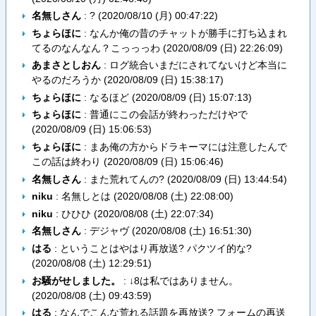
名無しさん
: ? (
2020/08/10 (月) 00:47:22
)
ちょらほに
: なんか俺の昔のチャットが勝手に打ち込まれ
てるのなんなん？こっっっわ (
2020/08/09 (日) 22:26:09
)
あまさとしおん
: ログ統合いまだにされてないけど本当に
やるのだろうか (
2020/08/09 (日) 15:38:17
)
ちょらほに
: なるほど (
2020/08/09 (日) 15:07:13
)
ちょらほに
: 普通にこの会話が終わっただけやで
(
2020/08/09 (日) 15:06:53
)
ちょらほに
: まあ俺の方からドラキーマには注意したんで
この話は終わり (
2020/08/09 (日) 15:06:46
)
名無しさん
: また荒れてんの? (
2020/08/09 (日) 13:44:54
)
niku
: 名無しとは (
2020/08/08 (土) 22:08:00
)
niku
: ひひひ (
2020/08/08 (土) 22:07:34
)
名無しさん
: デジャヴ (
2020/08/08 (土) 16:51:30
)
はる
: ということはやはり再放送? パクツイ的な?
(
2020/08/08 (土) 12:29:51
)
お騒がせしました。
: ↓8は私ではありません。
(
2020/08/08 (土) 09:43:59
)
はる
: なんでこんな荒れる話題を再放送? フォームの再送