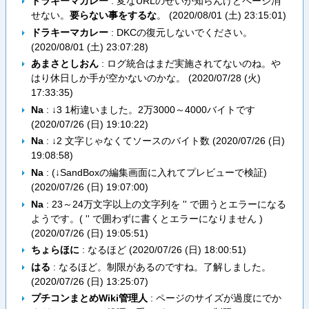
ドラキーマカレー
: 変なURLのせいか知らんけどページ消
せない。
要らない事をするな
。 (
2020/08/01 (土) 23:15:01
)
ドラキーマカレー
: DKCの復元しないでください。
(
2020/08/01 (土) 23:07:28
)
あまさとしおん
: ログ統合はまだ実施されてないのね。や
はり休日しか手が空かないのかな。 (
2020/07/28 (火)
17:33:35
)
Na
: ↓3 1桁違いました。2万3000～4000バイトです
(
2020/07/26 (日) 19:10:22
)
Na
: ↓2 文字じゃなくてソースのバイト数 (
2020/07/26 (日)
19:08:58
)
Na
: (↓SandBoxの編集画面に入れてプレビューで検証)
(
2020/07/26 (日) 19:07:00
)
Na
: 23～24万文字以上の文字列を '' で囲うとエラーになる
ようです。( '' で囲わずに書くとエラーになりません )
(
2020/07/26 (日) 19:05:51
)
ちょらほに
: なるほど (
2020/07/26 (日) 18:00:51
)
はる
: なるほど。制限があるのですね。了解しました。
(
2020/07/26 (日) 13:25:07
)
プチコンまとめWiki管理人
: ページのサイズが過度にでか