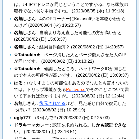
は。↓4 IPアドレスが同じということですかね。なら家族の
犯行でない限り本物ですね。 (
2020/08/05 (水) 11:39:18
)
名無しさん
: 4のOFコーナーにKazusoftいる本物かわから
んけど (
2020/08/04 (火) 19:23:57
)
名無しさん
: 自演より考え直した可能性の方が高いかと
(
2020/08/02 (日) 15:03:37
)
名無しさん
: 結局自作自演？ (
2020/08/02 (日) 14:20:57
)
☆Tatsukin★
: ページ消した人とページ復元させた人のIP
が同じです。 (
2020/08/02 (日) 13:13:22
)
☆Tatsukin★
: 確認したところ、ネットワークIDが同じな
ので本人の可能性が高いです。 (
2020/08/02 (日) 13:09:37
)
はる
: ↓なりすましの可能性もあるのでなんとも言えないの
では。トリップ機能がある
Petitverse
でそのことについて書
いて下されば分かりますが。 (
2020/08/02 (日) 12:12:44
)
名無しさん
:
復元されてる
けど、見た感じ自分で復元した
っぽい？ (
2020/08/02 (日) 10:25:19
)
ugly777
: ↓3 何んで? (
2020/08/02 (日) 02:25:03
)
ドラキーマカレー
: 認証を求められる。
しかも認証できな
い
。 (
2020/08/01 (土) 23:16:51
)