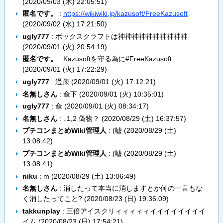
(
2020/09/03 (木) 22:05:51
)
匿名です。
:
https://wikiwiki.jp/kazusoft/FreeKazusoft
(
2020/09/02 (水) 17:21:50
)
ugly777
: ボックスクラフトは神神神神神神神神神神
(
2020/09/01 (火) 20:54:19
)
匿名です。
: Kazusoftを守る為に#FreeKazusoft
(
2020/09/01 (火) 17:22:29
)
ugly777
: 過疎 (
2020/09/01 (火) 17:12:21
)
名無しさん
: 傘下 (
2020/09/01 (火) 10:35:01
)
ugly777
: 傘 (
2020/09/01 (火) 08:34:17
)
名無しさん
: ↓1,2 偽物？ (
2020/08/29 (土) 16:37:57
)
プチコンまとめWiki管理人
: (嘘 (
2020/08/29 (土)
13:08:42
)
プチコンまとめWiki管理人
: (嘘 (
2020/08/29 (土)
13:08:41
)
niku
: m (
2020/08/29 (土) 13:06:49
)
名無しさん
: 消したって本当に消しますとか何の一言もな
く消したってこと? (
2020/08/23 (日) 19:36:09
)
takkunplay
: 三倍アイスクリィィィィィイイイイイイイイ
イム (
2020/08/23 (日) 17:54:21
)