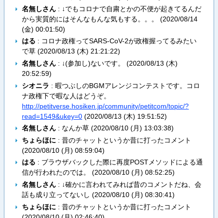
名無しさん
: ↓でもコロナで自粛とかの不便が起きてるんだ
から実質的にはそんなもんな気もする。。。 (
2020/08/14
(金) 00:01:50
)
はる
: コロナ政権ってSARS-CoV-2が政権握ってるみたい
で草 (
2020/08/13 (木) 21:21:22
)
名無しさん
: ↓(参加し)ないです。 (
2020/08/13 (木)
20:52:59
)
シオニラ
: 暇つぶしのBGMアレンジコンテストです。コロ
ナ政権下で暇な人はどうぞ。
http://petitverse.hosiken.jp/community/petitcom/topic/?
read=1549&ukey=0
(
2020/08/13 (木) 19:51:52
)
名無しさん
: なんか草 (
2020/08/10 (月) 13:03:38
)
ちょらほに
: 昔のチャットというか昔に打ったコメント
(
2020/08/10 (月) 08:59:04
)
はる
: ブラウザバックした際に再度POSTメソッドによる通
信が行われたのでは。 (
2020/08/10 (月) 08:52:25
)
名無しさん
: ↓確かに言われてみれば昔のコメントだね、会
話も成り立ってないし (
2020/08/10 (月) 08:30:41
)
ちょらほに
: 昔のチャットというか昔に打ったコメント
(
2020/08/10 (月) 02:46:40
)