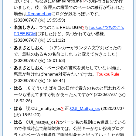
ぽいです。ちなみに
Mame/PetitLine
?
への移行は自分が行
いました。後、管理人の権限でのページの移行が行われた
場合は
:RenameLog
にログが残るっぽいです。
(
2020/07/07 (火) 19:55:59
)
名無しさん
:
つちのこ’s FREE BGM
?
も
Toukou/つちのこ’s
FREE BGM
に移したけど、気づかれてない模様。
(
2020/07/07 (火) 19:11:12
)
あまさとしおん
: （↓アンカーがランダム文字列だったの
で、意味のあるもの名前にしれっと変えておきました）
(
2020/07/07 (火) 19:01:53
)
あまさとしおん
: ページ名の書式を満たしていない物は、
悪意が無ければrename対応みたいですね。
ToukouRule
(
2020/07/07 (火) 18:59:44
)
はる
: ↓6 そういえば今日の日付で貴方のものと思われるペ
ージも消えてますが何かあったんですか? (
2020/07/07 (火)
18:52:26
)
はる
: 誤:
CUI_mattya_os
?
正:
CUI_Mattya_os
(
2020/07/07
(火) 18:51:20
)
はる
:
CUI_mattya_os
?
はページ名の規則にも違反している
ので作成時点で削除対象では。公開キーがない投稿プログ
ラムのページは無条件で削除対象かと思っていましたが猶