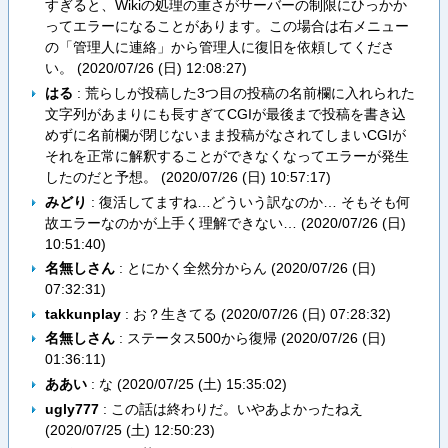
すぎると、Wikiの処理の重さがサーバーの制限にひっかか
ってエラーになることがあります。この場合は右メニュー
の「管理人に連絡」から管理人に復旧を依頼してくださ
い。 (
2020/07/26 (日) 12:08:27
)
はる
: 荒らしが投稿した3つ目の投稿の名前欄に入れられた
文字列があまりにも長すぎてCGIが最後まで投稿を書き込
めずに名前欄が閉じないまま投稿がなされてしまいCGIが
それを正常に解釈することができなくなってエラーが発生
したのだと予想。 (
2020/07/26 (日) 10:57:17
)
みどり
: 復活してますね…どういう訳なのか… そもそも何
故エラーなのかが上手く理解できない… (
2020/07/26 (日)
10:51:40
)
名無しさん
: とにかく全然分からん (
2020/07/26 (日)
07:32:31
)
takkunplay
: お？生きてる (
2020/07/26 (日) 07:28:32
)
名無しさん
: ステータス500から復帰 (
2020/07/26 (日)
01:36:11
)
ああい
: な (
2020/07/25 (土) 15:35:02
)
ugly777
: この話は終わりだ。いやあよかったねえ
(
2020/07/25 (土) 12:50:23
)