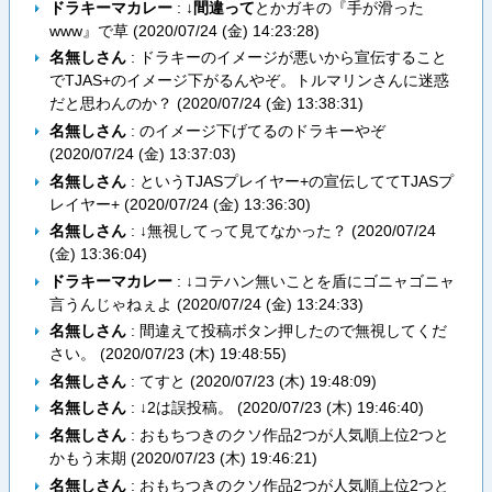
ドラキーマカレー
: ↓
間違って
とかガキの『手が滑った
www』で草 (
2020/07/24 (金) 14:23:28
)
名無しさん
: ドラキーのイメージが悪いから宣伝すること
でTJAS+のイメージ下がるんやぞ。トルマリンさんに迷惑
だと思わんのか？ (
2020/07/24 (金) 13:38:31
)
名無しさん
: のイメージ下げてるのドラキーやぞ
(
2020/07/24 (金) 13:37:03
)
名無しさん
: というTJASプレイヤー+の宣伝しててTJASプ
レイヤー+ (
2020/07/24 (金) 13:36:30
)
名無しさん
: ↓無視してって見てなかった？ (
2020/07/24
(金) 13:36:04
)
ドラキーマカレー
: ↓コテハン無いことを盾にゴニャゴニャ
言うんじゃねぇよ (
2020/07/24 (金) 13:24:33
)
名無しさん
: 間違えて投稿ボタン押したので無視してくだ
さい。 (
2020/07/23 (木) 19:48:55
)
名無しさん
: てすと (
2020/07/23 (木) 19:48:09
)
名無しさん
: ↓2は誤投稿。 (
2020/07/23 (木) 19:46:40
)
名無しさん
: おもちつきのクソ作品2つが人気順上位2つと
かもう末期 (
2020/07/23 (木) 19:46:21
)
名無しさん
: おもちつきのクソ作品2つが人気順上位2つと