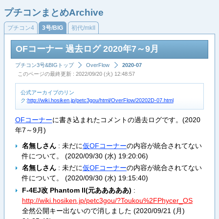
プチコンまとめArchive
プチコン4
3号/BIG
初代/mkII
OFコーナー 過去ログ 2020年7～9月
プチコン3号&BIGトップ
OverFlow
2020-07
このページの最終更新 : 2022/09/20 (火) 12:48:57
公式アーカイブのリン
ク:
http://wiki.hosiken.jp/petc3gou/html/OverFlow/20202D-07.html
OFコーナー
に書き込まれたコメントの過去ログです。(2020
年7～9月)
名無しさん
: 未だに
仮OFコーナー
の内容が統合されてない
件について。 (
2020/09/30 (水) 19:20:06
)
名無しさん
: 未だに
仮OFコーナー
の内容が統合されてない
件について。 (
2020/09/30 (水) 19:15:40
)
F-4EJ改 Phantom ll(元あああああ)
:
http://wiki.hosiken.jp/petc3gou/?Toukou%2FPhycer_OS
全然公開キー出ないので消しました (
2020/09/21 (月)