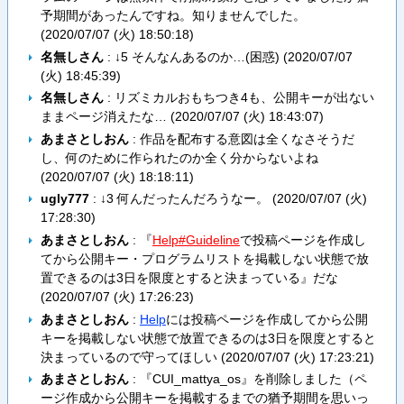
予期間があったんですね。知りませんでした。
(
2020/07/07 (火) 18:50:18
)
名無しさん
: ↓5 そんなんあるのか…(困惑) (
2020/07/07
(火) 18:45:39
)
名無しさん
: リズミカルおもちつき4も、公開キーが出ない
ままページ消えたな… (
2020/07/07 (火) 18:43:07
)
あまさとしおん
: 作品を配布する意図は全くなさそうだ
し、何のために作られたのか全く分からないよね
(
2020/07/07 (火) 18:18:11
)
ugly777
: ↓3 何んだったんだろうなー。 (
2020/07/07 (火)
17:28:30
)
あまさとしおん
: 『
Help#Guideline
で投稿ページを作成し
てから公開キー・プログラムリストを掲載しない状態で放
置できるのは3日を限度とすると決まっている』だな
(
2020/07/07 (火) 17:26:23
)
あまさとしおん
:
Help
には投稿ページを作成してから公開
キーを掲載しない状態で放置できるのは3日を限度とすると
決まっているので守ってほしい (
2020/07/07 (火) 17:23:21
)
あまさとしおん
: 『CUI_mattya_os』を削除しました（ペ
ージ作成から公開キーを掲載するまでの猶予期間を思いっ