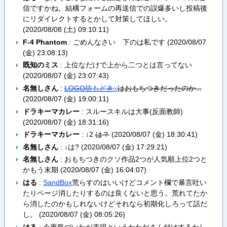
信ですかね。結構フォームの再送信での誤爆多いし投稿後
にリダイレクトするとかして対策してほしい。
(
2020/08/08 (土) 09:10:11
)
F-4 Phantom
: ごめんなさい 下のは私です (
2020/08/07
(金) 23:08:13
)
既知のミス
: 上位なだけで上から二つとは言ってない
(
2020/08/07 (金) 23:07:43
)
名無しさん
:
LOGO坊もどき::
はおもちつきだったのか...
(
2020/08/07 (金) 19:00:11
)
ドラキーマカレー
: スルースキルは大事(反面教師)
(
2020/08/07 (金) 18:31:16
)
ドラキーマカレー
: ↓2
は？
(
2020/08/07 (金) 18:30:41
)
名無しさん
: ↓は? (
2020/08/07 (金) 17:29:21
)
名無しさん
: おもちつきのクソ作品2つが人気順上位2つと
かもう末期 (
2020/08/07 (金) 16:04:07
)
はる
:
SandBox
荒らすのはいいけどコメント欄で暴言吐い
たりページ消したりするのは良くないと思う。荒れてたか
ら消したのかもしれないけどそれなら初期化しろって話だ
し。 (
2020/08/07 (金) 08:05:26
)
はる
: 今更気づいたが表現というかたださん付けするかし