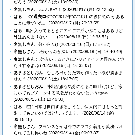
だろう (
2020/08/18 (火) 13:05:39
)
名無しさん
: ↓ほんまや！ (
2020/08/17 (月) 22:42:53
)
はる
: ↑の"
過去ログ
"の"2017年"の"10月"の後に謎の]がある
ことに気づいた。 (
2020/08/17 (月) 20:33:58
)
はる
: 風呂入ってるときにアイデア浮かぶことはあるけど
外はあんまりない…… (
2020/08/16 (日) 19:33:52
)
名無しさん
: 分からん() (
2020/08/16 (日) 17:54:52
)
名無しさん
: ↓分かりみが深い (
2020/08/16 (日) 16:40:49
)
名無しさん
: ↓外歩いてるときにパッとアイデア浮かんでき
たりするよね (
2020/08/16 (日) 16:33:07
)
あまさとしおん
: むしろ出かけた方が作りたい欲が湧きま
せん？ (
2020/08/15 (土) 18:47:05
)
あまさとしおん
: 外出が嫌な気分のなるご時世だけど、家
にいてもプチコンする意欲がわかないというねww
(
2020/08/15 (土) 18:46:39
)
はる
: 逆に日本は自由すぎるような。個人的にはもっと制
限してもいいのではと思ってます。 (
2020/08/14 (金)
09:15:18
)
名無しさん
: フランスとかは外でのマスク着用が義務づけ
られてるし怖いね (
2020/08/14 (金) 00:03:37
)