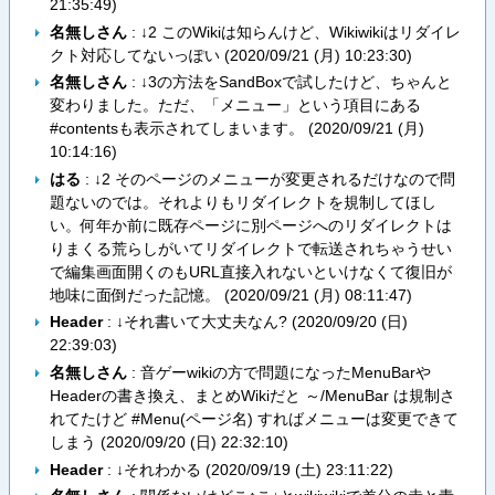
21:35:49
)
名無しさん
: ↓2 このWikiは知らんけど、Wikiwikiはリダイレ
クト対応してないっぽい (
2020/09/21 (月) 10:23:30
)
名無しさん
: ↓3の方法をSandBoxで試したけど、ちゃんと
変わりました。ただ、「メニュー」という項目にある
#contentsも表示されてしまいます。 (
2020/09/21 (月)
10:14:16
)
はる
: ↓2 そのページのメニューが変更されるだけなので問
題ないのでは。それよりもリダイレクトを規制してほし
い。何年か前に既存ページに別ページへのリダイレクトは
りまくる荒らしがいてリダイレクトで転送されちゃうせい
で編集画面開くのもURL直接入れないといけなくて復旧が
地味に面倒だった記憶。 (
2020/09/21 (月) 08:11:47
)
Header
: ↓それ書いて大丈夫なん? (
2020/09/20 (日)
22:39:03
)
名無しさん
: 音ゲーwikiの方で問題になったMenuBarや
Headerの書き換え、まとめWikiだと ～/MenuBar は規制さ
れてたけど #Menu(ページ名) すればメニューは変更できて
しまう (
2020/09/20 (日) 22:32:10
)
Header
: ↓それわかる (
2020/09/19 (土) 23:11:22
)