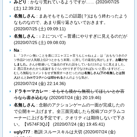
みどり
: かなり荒れているようですが…… (
2020/07/25
(土) 12:39:21
)
名無しさん
: まあそもそもこの話題(？)はもう終わったよう
なものなので、あまり掘り返さないでおきます。
(
2020/07/25 (土) 09:09:11
)
名無しさん
: ↓ 2.について→普通にやりすぎに見えるのだが
(
2020/07/25 (土) 09:08:03
)
Na
:
1. 「コテハン無いことを盾にゴニャゴニャ言うんじゃねぇよ」は「おもちつきのク
ソ作品2つが人気順上位2つとかもう末期」に対しての返信な気がします。
お騒がせ
しました。
さんが勘違いして論点のずれた話をしているだけのように見えました。
2. 悪口言われたから反論するぐらい(やりすぎでなければ)いいと思いますけど...。
むしろ無駄なコメントをせず無視すべきだったのは
名無しさん(下の名無しとは別
人)
さんと
2chでコテハンは叩かれる
さんのような気が。
(
2020/07/24 (金) 22:14:36
)
ドラキーマカレー
:
そもそも後から無視してほしいとか言
うなら書き込むな
(
2020/07/24 (金) 20:19:46
)
名無しさん
: 念願のアクションゲームの一面が完成したの
で公開キー上げます。全三面完成したら投稿プログラムコ
ーナーに上げる予定です。クオリティは期待しないで下さ
い。【V574F3QJ】 (
2020/07/24 (金) 19:45:41
)
ugly777
: 教訓:スルースキルは大切 (
2020/07/24 (金)