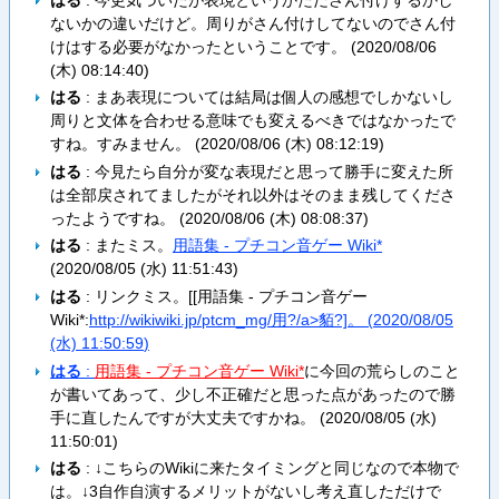
ないかの違いだけど。周りがさん付けしてないのでさん付
けはする必要がなかったということです。 (
2020/08/06
(木) 08:14:40
)
はる
: まあ表現については結局は個人の感想でしかないし
周りと文体を合わせる意味でも変えるべきではなかったで
すね。すみません。 (
2020/08/06 (木) 08:12:19
)
はる
: 今見たら自分が変な表現だと思って勝手に変えた所
は全部戻されてましたがそれ以外はそのまま残してくださ
ったようですね。 (
2020/08/06 (木) 08:08:37
)
はる
: またミス。
用語集 - プチコン音ゲー Wiki*
(
2020/08/05 (水) 11:51:43
)
はる
: リンクミス。[[用語集 - プチコン音ゲー
Wiki*:
http://wikiwiki.jp/ptcm_mg/用?/a>貊?]。 (
2020/08/05
(水) 11:50:59
)
はる
:
用語集 - プチコン音ゲー Wiki*
に今回の荒らしのこと
が書いてあって、少し不正確だと思った点があったので勝
手に直したんですが大丈夫ですかね。 (
2020/08/05 (水)
11:50:01
)
はる
: ↓こちらのWikiに来たタイミングと同じなので本物で
は。↓3自作自演するメリットがないし考え直しただけで