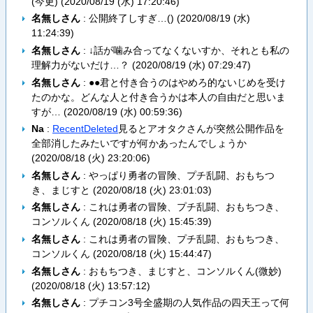
(今更) (
2020/08/19 (水) 17:20:46
)
名無しさん
: 公開終了しすぎ…() (
2020/08/19 (水)
11:24:39
)
名無しさん
: ↓話が噛み合ってなくないすか、それとも私の
理解力がないだけ…？ (
2020/08/19 (水) 07:29:47
)
名無しさん
: ●●君と付き合うのはやめろ的ないじめを受け
たのかな。どんな人と付き合うかは本人の自由だと思いま
すが… (
2020/08/19 (水) 00:59:36
)
Na
:
RecentDeleted
見るとアオタクさんが突然公開作品を
全部消したみたいですが何かあったんでしょうか
(
2020/08/18 (火) 23:20:06
)
名無しさん
: やっぱり勇者の冒険、プチ乱闘、おもちつ
き、まじすと (
2020/08/18 (火) 23:01:03
)
名無しさん
: これは勇者の冒険、プチ乱闘、おもちつき、
コンソルくん (
2020/08/18 (火) 15:45:39
)
名無しさん
: これは勇者の冒険、プチ乱闘、おもちつき、
コンソルくん (
2020/08/18 (火) 15:44:47
)
名無しさん
: おもちつき、まじすと、コンソルくん(微妙)
(
2020/08/18 (火) 13:57:12
)
名無しさん
: プチコン3号全盛期の人気作品の四天王って何