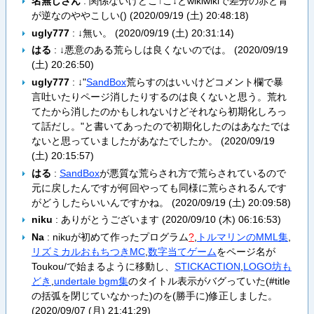
名無しさん
: 関係ないけどこ↑こ↓とwikiwikiで差分の赤と青
が逆なのややこしい() (
2020/09/19 (土) 20:48:18
)
ugly777
: ↓無い。 (
2020/09/19 (土) 20:31:14
)
はる
: ↓悪意のある荒らしは良くないのでは。 (
2020/09/19
(土) 20:26:50
)
ugly777
: ↓"
SandBox
荒らすのはいいけどコメント欄で暴
言吐いたりページ消したりするのは良くないと思う。荒れ
てたから消したのかもしれないけどそれなら初期化しろっ
て話だし。"と書いてあったので初期化したのはあなたでは
ないと思っていましたがあなたでしたか。 (
2020/09/19
(土) 20:15:57
)
はる
:
SandBox
が悪質な荒らされ方で荒らされているので
元に戻したんですが何回やっても同様に荒らされるんです
がどうしたらいいんですかね。 (
2020/09/19 (土) 20:09:58
)
niku
: ありがとうございます (
2020/09/10 (木) 06:16:53
)
Na
:
nikuが初めて作ったプログラム
?
,
トルマリンのMML集
,
リズミカルおもちつきMC
,
数字当てゲーム
をページ名が
Toukou/で始まるように移動し、
STICKACTION
,
LOGO坊も
どき
,
undertale bgm集
のタイトル表示がバグっていた(#title
の括弧を閉じていなかった)のを(勝手に)修正しました。
(
2020/09/07 (月) 21:41:29
)