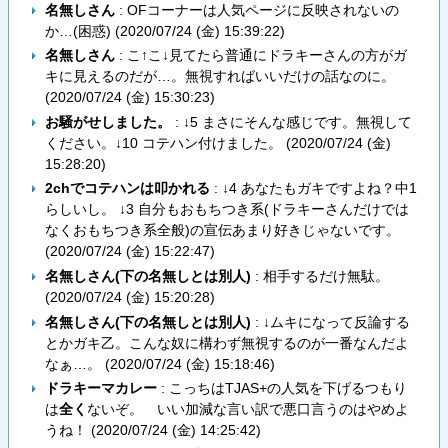
名無しさん
: OFコーナーは人気ページに反映されないの
か…(困惑) (
2020/07/24 (金) 15:39:22
)
名無しさん
: こ↑こ↓見てたら普通にドラキーさんの方がガ
キに見えるのだが…。無視すればいいだけの話なのに。
(
2020/07/24 (金) 15:30:23
)
お騒がせしました。
: ↓5 まさにそんな感じです。無視して
ください。↓10 コテハン付けました。 (
2020/07/24 (金)
15:28:20
)
2chでコテハンは叩かれる
: ↓4 あなたもガキですよね？中1
らしいし。 ↓3 自分もおもちつき系(ドラキーさんだけでは
なくおもちつき系全般)の宣伝あまり好きじゃないです。
(
2020/07/24 (金) 15:22:47
)
名無しさん(下の名無しとは別人)
: 相手するだけ無駄。
(
2020/07/24 (金) 15:20:28
)
名無しさん(下の名無しとは別人)
: ↓ムキになって反論する
とかガキ乙。こんな奴に構わず無視するのが一番なんだよ
なぁ…。 (
2020/07/24 (金) 15:18:46
)
ドラキーマカレー
: こっちはTJAS+の人気を下げるつもり
は
全く
ないぞ。 いい加減な言い訳で悪口言うのはやめよ
うね！ (
2020/07/24 (金) 14:25:42
)