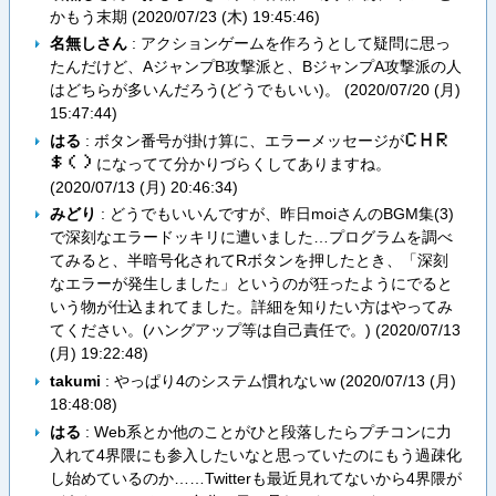
かもう末期 (
2020/07/23 (木) 19:45:46
)
名無しさん
: アクションゲームを作ろうとして疑問に思っ
たんだけど、AジャンプB攻撃派と、BジャンプA攻撃派の人
はどちらが多いんだろう(どうでもいい)。 (
2020/07/20 (月)
15:47:44
)
はる
: ボタン番号が掛け算に、エラーメッセージが
C​H​R​
$​(​)
になってて分かりづらくしてありますね。
(
2020/07/13 (月) 20:46:34
)
みどり
: どうでもいいんですが、昨日moiさんのBGM集(3)
で深刻なエラードッキリに遭いました…プログラムを調べ
てみると、半暗号化されてRボタンを押したとき、「深刻
なエラーが発生しました」というのが狂ったようにでると
いう物が仕込まれてました。詳細を知りたい方はやってみ
てください。(ハングアップ等は自己責任で。) (
2020/07/13
(月) 19:22:48
)
takumi
: やっぱり4のシステム慣れないw (
2020/07/13 (月)
18:48:08
)
はる
: Web系とか他のことがひと段落したらプチコンに力
入れて4界隈にも参入したいなと思っていたのにもう過疎化
し始めているのか……Twitterも最近見れてないから4界隈が