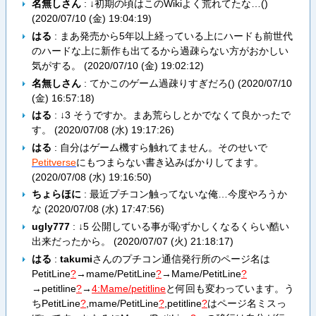
名無しさん
: ↓初期の頃はこのWikiよく荒れてたな…()
(
2020/07/10 (金) 19:04:19
)
はる
: まあ発売から5年以上経っている上にハードも前世代
のハードな上に新作も出てるから過疎らない方がおかしい
気がする。 (
2020/07/10 (金) 19:02:12
)
名無しさん
: てかこのゲーム過疎りすぎだろ() (
2020/07/10
(金) 16:57:18
)
はる
: ↓3 そうですか。まあ荒らしとかでなくて良かったで
す。 (
2020/07/08 (水) 19:17:26
)
はる
: 自分はゲーム機すら触れてません。そのせいで
Petitverse
にもつまらない書き込みばかりしてます。
(
2020/07/08 (水) 19:16:50
)
ちょらほに
: 最近プチコン触ってないな俺…今度やろうか
な (
2020/07/08 (水) 17:47:56
)
ugly777
: ↓5 公開している事が恥ずかしくなるくらい酷い
出来だったから。 (
2020/07/07 (火) 21:18:17
)
はる
:
takumi
さんのプチコン通信発行所のページ名は
PetitLine
?
→
mame/PetitLine
?
→
Mame/PetitLine
?
→
petitline
?
→
4:Mame/petitline
と何回も変わっています。う
ち
PetitLine
?
,
mame/PetitLine
?
,
petitline
?
はページ名ミスっ