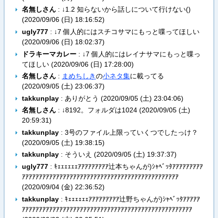
名無しさん
: ↓1.2 知らないから話しについて行けない()
(
2020/09/06 (日) 18:16:52
)
ugly777
: ↓7 個人的にはスチコサマにもっと喋ってほしい
(
2020/09/06 (日) 18:02:37
)
ドラキーマカレー
: ↓7 個人的にはレイナサマにもっと喋っ
てほしい (
2020/09/06 (日) 17:28:00
)
名無しさん
:
まめちしき
の
小ネタ集
に載ってる
(
2020/09/05 (土) 23:06:37
)
takkunplay
: ありがとう (
2020/09/05 (土) 23:04:06
)
名無しさん
: ↓8192。フォルダは1024 (
2020/09/05 (土)
20:59:31
)
takkunplay
: 3号のファイル上限っていくつでしたっけ？
(
2020/09/05 (土) 19:38:15
)
takkunplay
: そういえ (
2020/09/05 (土) 19:37:37
)
ugly777
: ｷｪｪｪｪｪｪｱｱｱｱｱｱｱｱｱ辻本ちゃんが)ｼｬﾍﾞｯﾀｱｱｱｱｱｱｱｱｱ
ｱｱｱｱｱｱｱｱｱｱｱｱｱｱｱｱｱｱｱｱｱｱｱｱｱｱｱｱｱｱｱｱｱｱｱｱｱｱｱｱｱｱｱｱｱｱ
(
2020/09/04 (金) 22:36:52
)
takkunplay
: ｷｪｪｪｪｪｪｱｱｱｱｱｱｱｱｱ辻野ちゃんが)ｼｬﾍﾞｯﾀｱｱｱｱｱ
ｱｱｱｱｱｱｱｱｱｱｱｱｱｱｱｱｱｱｱｱｱｱｱｱｱｱｱｱｱｱｱｱｱｱｱｱｱｱｱｱｱｱｱｱｱｱｱｱｱｱ