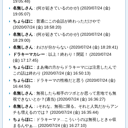
19:05:48
)
名無しさん
: (何が起きているのかが) (
2020/07/24 (金)
19:05:07
)
ちょらほに
: 普通にこの会話が終わっただけやで
(
2020/07/24 (金) 18:58:20
)
名無しさん
: (何が起きているのかが) (
2020/07/24 (金)
18:29:00
)
名無しさん
: わけが分からない (
2020/07/24 (金) 18:28:41
)
ドラキーマカレー
: 以上！終わり！閉廷！ (
2020/07/24
(金) 17:17:45
)
ちょらほに
: まあ俺の方からドラキーマには注意したんで
この話は終わり (
2020/07/24 (金) 16:50:13
)
ちょらほに
: ドラキーマの性格だと思う (
2020/07/24 (金)
16:44:50
)
名無しさん
: 無視したら相手のツボとか思って意地でも無
視できないとか？(適当) (
2020/07/24 (金) 16:36:27
)
名無しさん
: ↓それな。無視に限る。それと人気だからアン
チも増えるのでは？ (
2020/07/24 (金) 16:35:44
)
ちょらほに
: ドラキーマァ…こういうのは無視しときゃ収
まるんやぁ… (
2020/07/24 (金) 16:27:10
)