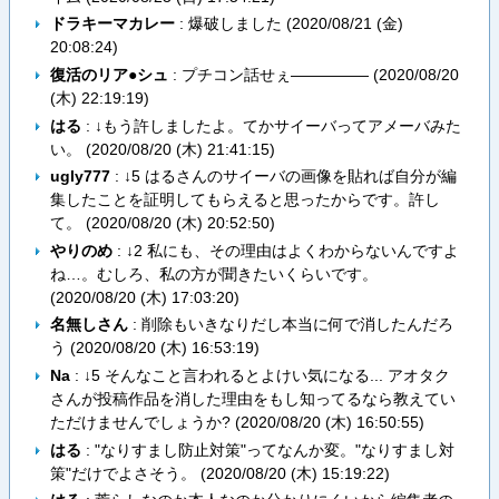
ドラキーマカレー
: 爆破しました (
2020/08/21 (金)
20:08:24
)
復活のリア●シュ
: プチコン話せぇ――――― (
2020/08/20
(木) 22:19:19
)
はる
: ↓もう許しましたよ。てかサイーバってアメーバみた
い。 (
2020/08/20 (木) 21:41:15
)
ugly777
: ↓5 はるさんのサイーバの画像を貼れば自分が編
集したことを証明してもらえると思ったからです。許し
て。 (
2020/08/20 (木) 20:52:50
)
やりのめ
: ↓2 私にも、その理由はよくわからないんですよ
ね…。むしろ、私の方が聞きたいくらいです。
(
2020/08/20 (木) 17:03:20
)
名無しさん
: 削除もいきなりだし本当に何で消したんだろ
う (
2020/08/20 (木) 16:53:19
)
Na
: ↓5 そんなこと言われるとよけい気になる... アオタク
さんが投稿作品を消した理由をもし知ってるなら教えてい
ただけませんでしょうか? (
2020/08/20 (木) 16:50:55
)
はる
: "なりすまし防止対策"ってなんか変。"なりすまし対
策"だけでよさそう。 (
2020/08/20 (木) 15:19:22
)