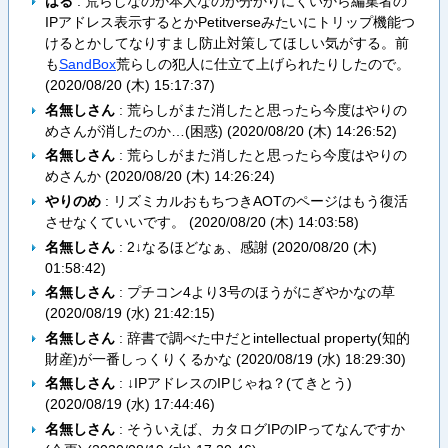
はる
: 荒らしなのか本人なのか分かりにくいから編集者の
IPアドレス表示するとかPetitverseみたいにトリップ機能つ
けるとかしてなりすまし防止対策してほしい気がする。前
も
SandBox
荒らしの犯人に仕立て上げられたりしたので。
(
2020/08/20 (木) 15:17:37
)
名無しさん
: 荒らしがまた消したと思ったら今度はやりの
めさんが消したのか…(困惑) (
2020/08/20 (木) 14:26:52
)
名無しさん
: 荒らしがまた消したと思ったら今度はやりの
めさんか (
2020/08/20 (木) 14:26:24
)
やりのめ
: リズミカルおもちつきAOTのページはもう復活
させなくていいです。 (
2020/08/20 (木) 14:03:58
)
名無しさん
: 2↓なるほどなぁ、感謝 (
2020/08/20 (木)
01:58:42
)
名無しさん
: プチコン4より3号のほうがにぎやかなの草
(
2020/08/19 (水) 21:42:15
)
名無しさん
: 辞書で調べた中だとintellectual property(知的
財産)が一番しっくりくるかな (
2020/08/19 (水) 18:29:30
)
名無しさん
: ↓IPアドレスのIPじゃね？(てきとう)
(
2020/08/19 (水) 17:44:46
)
名無しさん
: そういえば、カタログIPのIPってなんですか