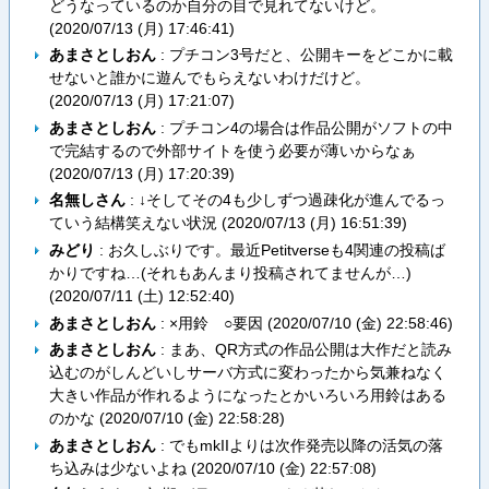
どうなっているのか自分の目で見れてないけど。
(
2020/07/13 (月) 17:46:41
)
あまさとしおん
: プチコン3号だと、公開キーをどこかに載
せないと誰かに遊んでもらえないわけだけど。
(
2020/07/13 (月) 17:21:07
)
あまさとしおん
: プチコン4の場合は作品公開がソフトの中
で完結するので外部サイトを使う必要が薄いからなぁ
(
2020/07/13 (月) 17:20:39
)
名無しさん
: ↓そしてその4も少しずつ過疎化が進んでるっ
ていう結構笑えない状況 (
2020/07/13 (月) 16:51:39
)
みどり
: お久しぶりです。最近Petitverseも4関連の投稿ば
かりですね…(それもあんまり投稿されてませんが…)
(
2020/07/11 (土) 12:52:40
)
あまさとしおん
: ×用鈴 ○要因 (
2020/07/10 (金) 22:58:46
)
あまさとしおん
: まあ、QR方式の作品公開は大作だと読み
込むのがしんどいしサーバ方式に変わったから気兼ねなく
大きい作品が作れるようになったとかいろいろ用鈴はある
のかな (
2020/07/10 (金) 22:58:28
)
あまさとしおん
: でもmkIIよりは次作発売以降の活気の落
ち込みは少ないよね (
2020/07/10 (金) 22:57:08
)