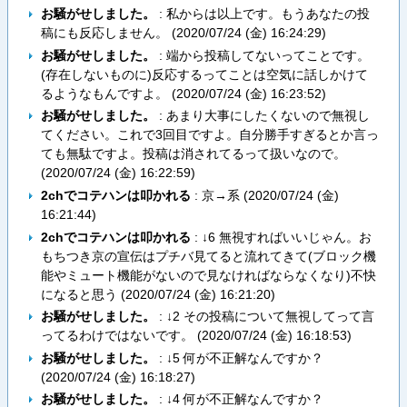
お騒がせしました。
: 私からは以上です。もうあなたの投
稿にも反応しません。 (
2020/07/24 (金) 16:24:29
)
お騒がせしました。
: 端から投稿してないってことです。
(存在しないものに)反応するってことは空気に話しかけて
るようなもんですよ。 (
2020/07/24 (金) 16:23:52
)
お騒がせしました。
: あまり大事にしたくないので無視し
てください。これで3回目ですよ。自分勝手すぎるとか言っ
ても無駄ですよ。投稿は消されてるって扱いなので。
(
2020/07/24 (金) 16:22:59
)
2chでコテハンは叩かれる
: 京→系 (
2020/07/24 (金)
16:21:44
)
2chでコテハンは叩かれる
: ↓6 無視すればいいじゃん。お
もちつき京の宣伝はプチバ見てると流れてきて(ブロック機
能やミュート機能がないので見なければならなくなり)不快
になると思う (
2020/07/24 (金) 16:21:20
)
お騒がせしました。
: ↓2 その投稿について無視してって言
ってるわけではないです。 (
2020/07/24 (金) 16:18:53
)
お騒がせしました。
: ↓5 何が不正解なんですか？
(
2020/07/24 (金) 16:18:27
)
お騒がせしました。
: ↓4 何が不正解なんですか？