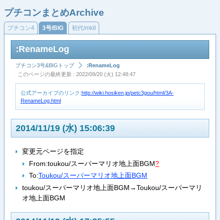
プチコンまとめArchive
プチコン4
3号/BIG
初代/mkII
:RenameLog
プチコン3号&BIGトップ
:RenameLog
このページの最終更新 : 2022/09/20 (火) 12:48:47
公式アーカイブのリンク:
http://wiki.hosiken.jp/petc3gou/html/3A-
RenameLog.html
2014/11/19 (水) 15:06:39
変更元ページを指定
From:
toukou/スーパーマリオ地上面BGM
?
To:
Toukou/スーパーマリオ地上面BGM
toukou/スーパーマリオ地上面BGM→Toukou/スーパーマリ
オ地上面BGM