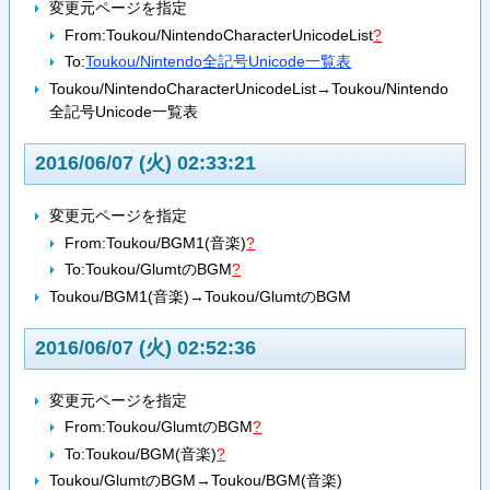
変更元ページを指定
From:
Toukou/NintendoCharacterUnicodeList
?
To:
Toukou/Nintendo全記号Unicode一覧表
Toukou/NintendoCharacterUnicodeList→Toukou/Nintendo
全記号Unicode一覧表
2016/06/07 (火) 02:33:21
変更元ページを指定
From:
Toukou/BGM1(音楽)
?
To:
Toukou/GlumtのBGM
?
Toukou/BGM1(音楽)→Toukou/GlumtのBGM
2016/06/07 (火) 02:52:36
変更元ページを指定
From:
Toukou/GlumtのBGM
?
To:
Toukou/BGM(音楽)
?
Toukou/GlumtのBGM→Toukou/BGM(音楽)