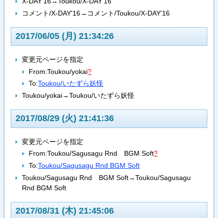
X-DAY'16→Toukou/X-DAY'16
コメント/X-DAY'16→コメント/Toukou/X-DAY'16
2017/06/05 (月) 21:34:26
変更元ページを指定
From:
Toukou/yokai
?
To:
Toukou/いたずら妖怪
Toukou/yokai→Toukou/いたずら妖怪
2017/08/29 (火) 21:41:36
変更元ページを指定
From:
Toukou/Sagusagu Rnd BGM Soft
?
To:
Toukou/Sagusagu Rnd BGM Soft
Toukou/Sagusagu Rnd BGM Soft→Toukou/Sagusagu
Rnd BGM Soft
2017/08/31 (木) 21:45:06