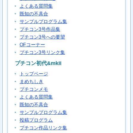
よくある質問集
既知の不具合
サンプルプログラム集
プチコン3号作品集
プチコン3号への要望
OFコーナー
プチコン3号リンク集
プチコン初代&mkII
トップページ
まめちしき
プチコンメモ
よくある質問集
既知の不具合
サンプルプログラム集
投稿プログラム
プチコン作品リンク集