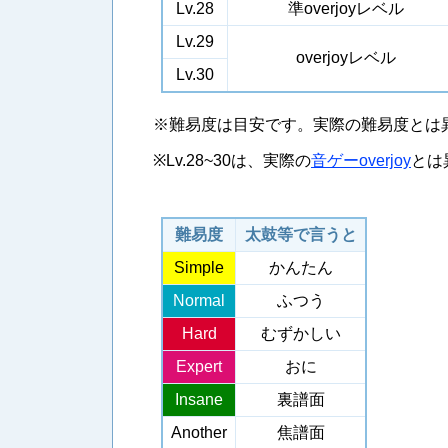
Lv.28
準overjoyレベル
Lv.29
overjoyレベル
Lv.30
※難易度は目安です。実際の難易度とは
※Lv.28~30は、実際の
音ゲーoverjoy
とは
難易度
太鼓等で言うと
Simple
かんたん
Normal
ふつう
Hard
むずかしい
Expert
おに
Insane
裏譜面
Another
焦譜面