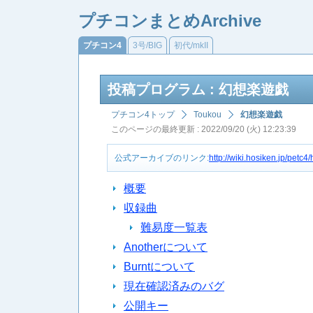
プチコンまとめArchive
プチコン4
3号/BIG
初代/mkII
投稿プログラム : 幻想楽遊戯
プチコン4トップ
Toukou
幻想楽遊戯
このページの最終更新 : 2022/09/20 (火) 12:23:39
公式アーカイブのリンク:
http://wiki.hosiken.jp/pe
概要
収録曲
難易度一覧表
Anotherについて
Burntについて
現在確認済みのバグ
公開キー