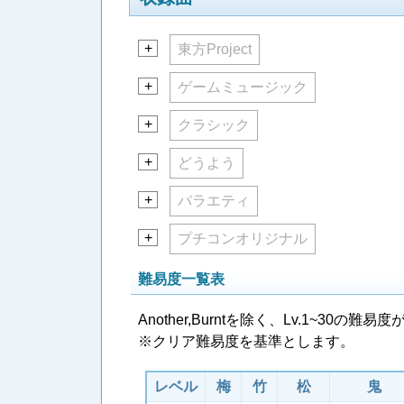
+
東方Project
+
ゲームミュージック
+
クラシック
+
どうよう
+
バラエティ
+
プチコンオリジナル
難易度一覧表
Another,Burntを除く、Lv.1~3
※クリア難易度を基準とします。
レベル
梅
竹
松
鬼