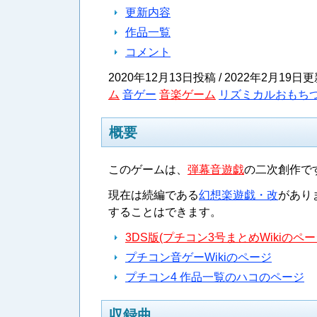
更新内容
作品一覧
コメント
2020年12月13日投稿 / 2022年2月19日更新 /
ム
音ゲー
音楽ゲーム
リズミカルおもち
概要
このゲームは、
弾幕音遊戯
の二次創作で
現在は続編である
幻想楽遊戯・改
があり
することはできます。
3DS版(プチコン3号まとめWikiのペー
プチコン音ゲーWikiのページ
プチコン4 作品一覧のハコのページ
収録曲