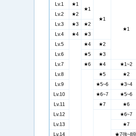
Lv.1
★1
★1
Lv.2
★2
★1
Lv.3
★3
★2
★1
Lv.4
★4
★3
Lv.5
★4
★2
Lv.6
★5
★3
Lv.7
★6
★4
★1~2
Lv.8
★5
★2
Lv.9
★5~6
★3~4
Lv.10
★6~7
★5~6
Lv.11
★7
★6
Lv.12
★6~7
Lv.13
★7
Lv.14
★7強~8