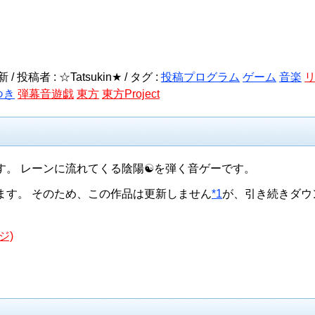
 投稿者 : ☆Tatsukin★ /
タグ :
投稿プログラム
ゲーム
音楽
つき
弾幕音遊戯
東方
東方Project
す。 レーンに流れてくる陰陽☯を弾く音ゲーです。
ます。 そのため、この作品は更新しません
*1
が、引き続きダウ
ジ)