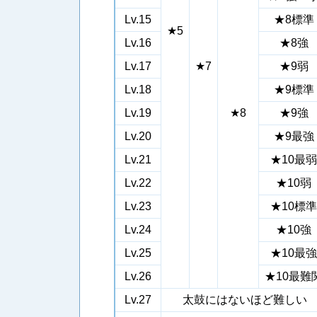
Lv.15
★8標準
★5
Lv.16
★8強
Lv.17
★7
★9弱
Lv.18
★9標準
Lv.19
★8
★9強
Lv.20
★9最強
Lv.21
★10最弱
Lv.22
★10弱
Lv.23
★10標準
Lv.24
★10強
Lv.25
★10最強
Lv.26
★10最難
Lv.27
太鼓にはないほど難しい