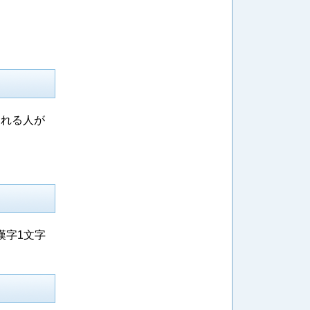
られる人が
漢字1文字