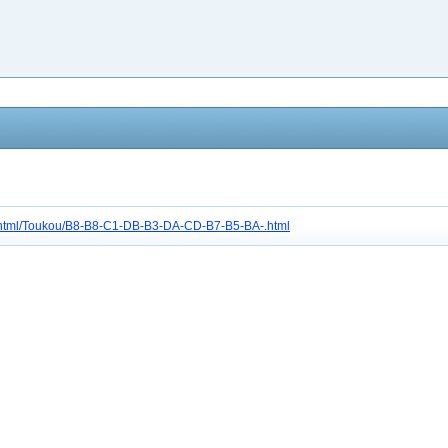
tc4/html/Toukou/B8-B8-C1-DB-B3-DA-CD-B7-B5-BA-.html