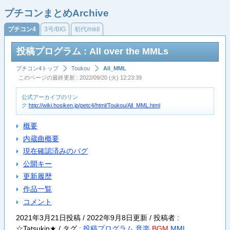
プチコンまとめArchive
プチコン4
3号/BIG
初代/mkII
投稿プログラム : All over the MMLs
プチコン4トップ
Toukou
All_MML
このページの最終更新 : 2022/09/20 (火) 12:23:39
公式アーカイブのリン
ク:
http://wiki.hosiken.jp/petc4/html/Toukou/All_MML.html
概要
内蔵曲概要
現在確認済みのバグ
公開キー
更新履歴
作品一覧
コメント
2021年3月21日投稿 / 2022年9月8日更新 / 投稿者 :
☆Tatsukin★ /
タグ :
投稿プログラム
音楽
BGM
MML