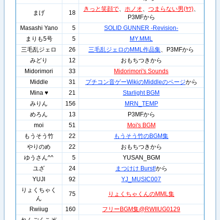
きっと笑顔で
、
ホノオ
、
つまらない男(ﾔﾂ)
、
まげ
18
P3MFから
Masashi Yano
5
SOLID GUNNER -Revision-
まりも5号
5
MY.MML
三毛乱ジェロ
26
三毛乱ジェロのMML作品集
、P3MFから
みどり
12
おもちつきから
Midorimori
33
Midorimori's Sounds
Middle
31
プチコン音ゲーWikiのMiddleのページ
から
Mina ♥
21
Starlight BGM
みりん
156
MRN_TEMP
めろん
13
P3MFから
moi
51
Moi's BGM
もうそう竹
22
もうそう竹のBGM集
やりのめ
22
おもちつきから
ゆうさん^^
5
YUSAN_BGM
ユざ
24
まつけけ Burst!
から
YUJI
92
YJ_MUSIC007
りょくちゃく
75
りょくちゃくんのMML集
ん
Rwiiug
160
フリーBGM集@RWIIUG0129
れんごくこぞ