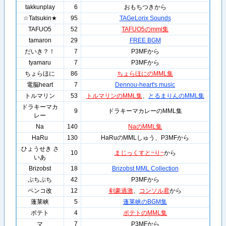
takkunplay
6
おもちつきから
☆Tatsukin★
95
TAGeLorix Sounds
TAFUO5
52
TAFUO5のmml集
tamaron
29
FREE BGM
だいき？！
7
P3MFから
tyamaru
7
P3MFから
ちょらほに
86
ちょらほにのMML集
電脳heart
7
Dennou-heart's music
トルマリン
53
トルマリンのMML集
、
とるまりんのMML集
ドラキーマカ
9
ドラキーマカレーのMML集
レー
Na
140
NaのMML集
HaRu
130
HaRuのMMLしゅう、P3MFから
ひょうせき さ
10
まじっくすと~り~
から
いあ
Brizobst
18
Brizobst MML Collection
ぷちぷち
42
P3MFから
ペンコ改
12
剣豪過激
、
コンソル君
から
蓬莱峡
5
蓬莱峡のBGM集
ポテト
4
ポテトのMML集
マ
7
P3MFから