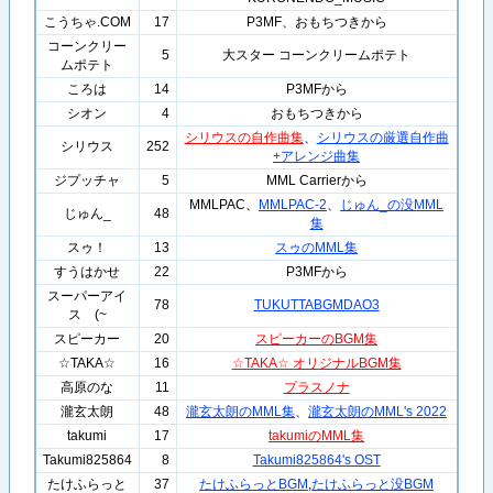
こうちゃ.COM
17
P3MF、おもちつきから
コーンクリー
5
大スター コーンクリームポテト
ムポテト
ころは
14
P3MFから
シオン
4
おもちつきから
シリウスの自作曲集
、
シリウスの厳選自作曲
シリウス
252
+アレンジ曲集
ジプッチャ
5
MML Carrierから
MMLPAC、
MMLPAC-2
、
じゅん_の没MML
じゅん_
48
集
スゥ！
13
スゥのMML集
すうはかせ
22
P3MFから
スーパーアイ
78
TUKUTTABGMDAO3
ス (~
スピーカー
20
スピーカーのBGM集
☆TAKA☆
16
☆TAKA☆ オリジナルBGM集
高原のな
11
プラスノナ
瀧玄太朗
48
瀧玄太朗のMML集
、
瀧玄太朗のMML's 2022
takumi
17
takumiのMML集
Takumi825864
8
Takumi825864's OST
たけふらっと
37
たけふらっとBGM
,
たけふらっと没BGM