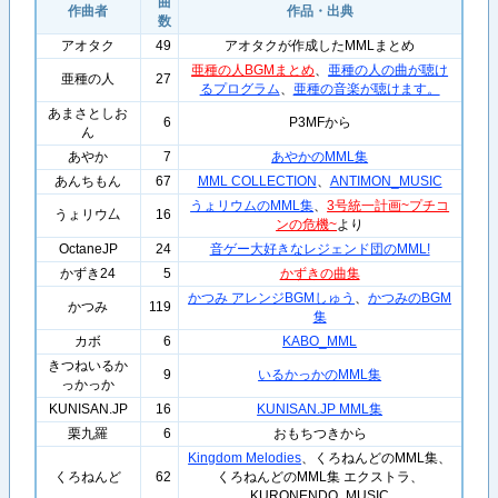
曲
作曲者
作品・出典
数
アオタク
49
アオタクが作成したMMLまとめ
亜種の人BGMまとめ
、
亜種の人の曲が聴け
亜種の人
27
るプログラム
、
亜種の音楽が聴けます。
あまさとしお
6
P3MFから
ん
あやか
7
あやかのMML集
あんちもん
67
MML COLLECTION
、
ANTIMON_MUSIC
うょリウムのMML集
、
3号統一計画~プチコ
うょリウ厶
16
ンの危機~
より
OctaneJP
24
音ゲー大好きなレジェンド団のMML!
かずき24
5
かずきの曲集
かつみ アレンジBGMしゅう
、
かつみのBGM
かつみ
119
集
カボ
6
KABO_MML
きつねいるか
9
いるかっかのMML集
っかっか
KUNISAN.JP
16
KUNISAN.JP MML集
栗九羅
6
おもちつきから
Kingdom Melodies
、くろねんどのMML集、
くろねんど
62
くろねんどのMML集 エクストラ、
KURONENDO_MUSIC